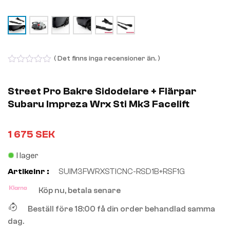
( Det finns inga recensioner än. )
0
out
of
Street Pro Bakre Sidodelare + Flärpar
5
Subaru Impreza Wrx Sti Mk3 Facelift
1 675
SEK
I lager
Artikelnr :
SUIM3FWRXSTICNC-RSD1B+RSF1G
Köp nu, betala senare
Beställ före 18:00 få din order behandlad samma
dag.