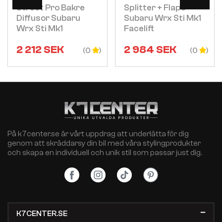
Street Pro Bakre
Splitter + Flaps
Diffusor Subaru
Subaru Wrx Sti Mk1
Wrx Sti Mk1
Facelift
2 212
SEK
2 984
SEK
(0
(0
På k7center.se är vårt uppdrag att underlätta för dig
genom att skräddarsy din bil med våra stylingprodukter
och skapa en individuell och unik stil som passar just dig.
K7CENTER.SE