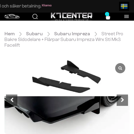
Enkel och säker betalning.
0
Hem
Subaru
Subaru Impreza
Street Pro
Bakre Sidodelare + Flärpar Subaru Impreza Wrx Sti Mk3
Facelift