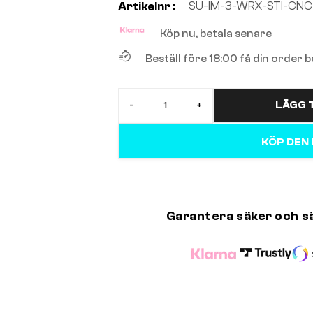
SU-IM-3-WRX-STI-CNC
Artikelnr :
Köp nu, betala senare
Beställ före 18:00 få din order
LÄGG T
-
+
KÖP DEN
Garantera säker och s