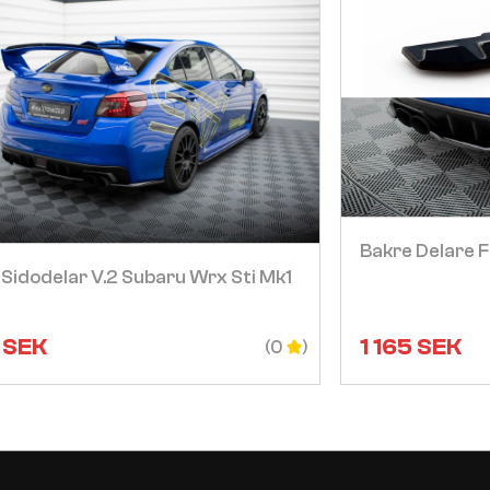
Visa
Bakre Delare F
Sidodelar V.2 Subaru Wrx Sti Mk1
SEK
1 165
SEK
(0