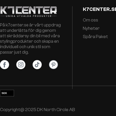
K7CENTER.S
Om oss
På k7center.se är vårt uppdrag
Nyheter
att underlätta för dig genom
att skräddarsy din bil med våra
Spåra Paket
stylingprodukter och skapa en
individuell och unik stil som
passar just dig.
SEK
EUR
NOK
Copyright@ 2025 DK North Circle AB
DKK