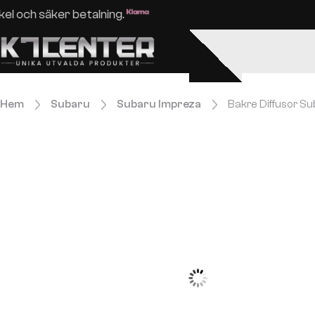
Enkel och säker betalning.
Hem
Subaru
Subaru Impreza
Bakre Diffusor S