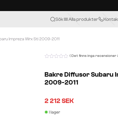
Sök
Alla produkter
Kontak
ubaru Impreza Wrx Sti 2009-2011
( Det finns inga recensioner ä
0
out
of
Bakre Diffusor Subaru 
5
2009-2011
2 212
SEK
I lager