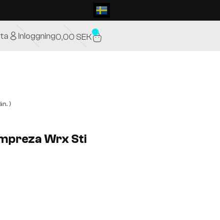
0
ta
Inloggning
0,00
SEK
n. )
Impreza Wrx Sti