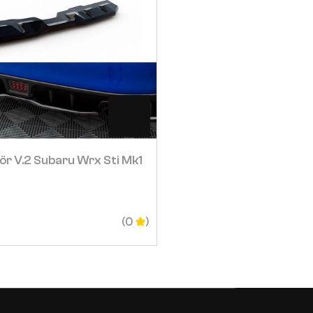
Visa
Visa
ör V.2 Subaru Wrx Sti Mk1
Front Splitter V.2 Suba
Facelift
4 241
SEK
(0