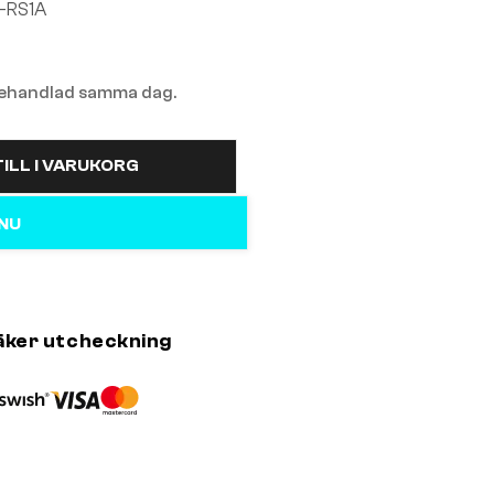
-RS1A
 behandlad samma dag.
ILL I VARUKORG
 NU
äker utcheckning