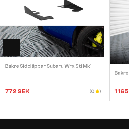
Visa
Bakre Sidoläppar Subaru Wrx Sti Mk1
Bakre 
772
SEK
1 165
(0