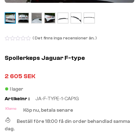
( Det finns inga recensioner än. )
0
out
of
Spoilerkeps Jaguar F-type
5
2 605
SEK
I lager
Artikelnr :
JA-F-TYPE-1-CAP1G
Köp nu, betala senare
Beställ före 18:00 få din order behandlad samma
dag.