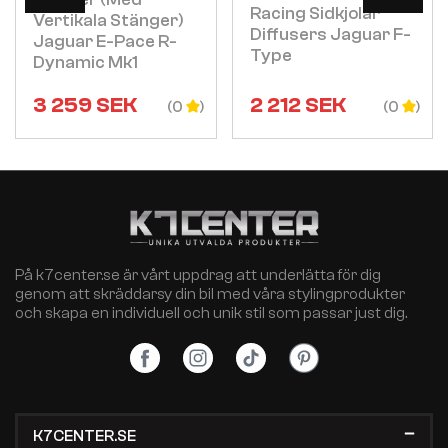
Racing Sidkjolar
Vertikala Stänger)
Diffusers Jaguar F-
Jaguar E-Pace R-
Type
Dynamic Mk1
3 259
SEK
2 212
SEK
(0
(0
På k7center.se är vårt uppdrag att underlätta för dig
genom att skräddarsy din bil med våra stylingprodukter
och skapa en individuell och unik stil som passar just dig.
K7CENTER.SE