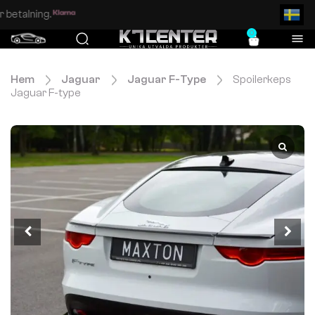
Enkel och säker betalning.
0
Hem
Jaguar
Jaguar F-Type
Spoilerkeps
Jaguar F-type