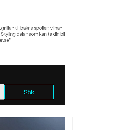
lar till bakre spoiler, vi har
 Styling delar som kan ta din bil
er.se”
Sök