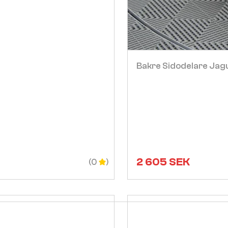
Bakre Sidodelare Jag
2 605
SEK
(0