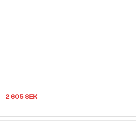
2 605
SEK