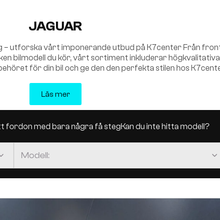
JAGUAR
ig – utforska vårt imponerande utbud på K7center Från frontgril
ilken bilmodell du kör, vårt sortiment inkluderar högkvalitativa
illbehöret för din bil och ge den den perfekta stilen hos K7cent
Läs mer
itt fordon med bara några få steg
Kan du inte hitta modell?