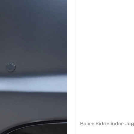
Bakre Siddelindor Ja