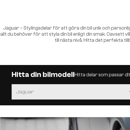
Jaguar – Stylingsdelar för att göra din bil unik och personl
allt du behöver för att styla din bil enligt din smak. Oavsett v
till nästa nivå. Hitta det perfekta t
Hitta din bilmodell
Hitta delar som passar d