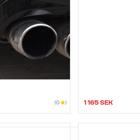
1 165
SEK
(0