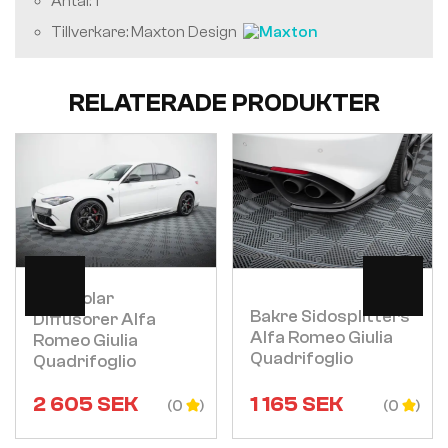
Antal: 1
Tillverkare: Maxton Design
RELATERADE PRODUKTER
Visa
Visa
Sidokjolar
Bakre Sidosplitters
Diffusorer Alfa
Alfa Romeo Giulia
Romeo Giulia
Quadrifoglio
Quadrifoglio
2 605
SEK
1 165
SEK
(0
(0