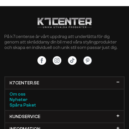
På k7center.se är vårt uppdrag att underlätta för dig
genom att skräddarsy din bil med våra stylingprodukter
och skapa en individuell och unik stil som passar just dig.
K7CENTER.SE
Om oss
Nyheter
Spåra Paket
KUNDSERVICE
INFORMATION