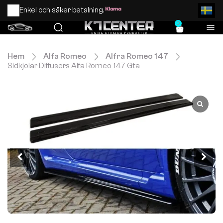
Enkel och säker betalning.
0
Hem
Alfa Romeo
Alfra Romeo 147
Sidkjolar Diffusers Alfa Romeo 147 Gta