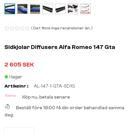
( Det finns inga recensioner än. )
0
out
of
Sidkjolar Diffusers Alfa Romeo 147 Gta
5
2 605
SEK
I lager
Artikelnr :
AL-147-1-GTA-SD1G
Köp nu, betala senare
Beställ före 18:00 få din order behandlad samma
dag.