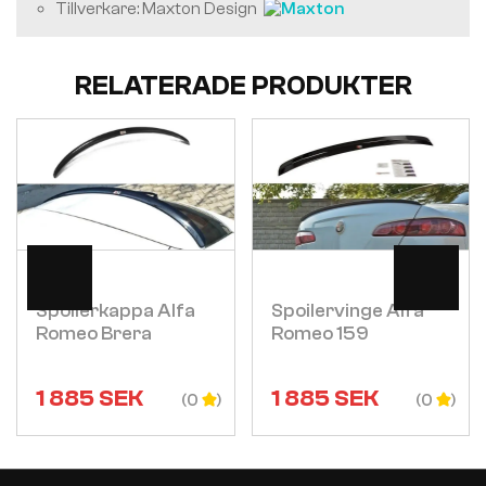
Tillverkare: Maxton Design
RELATERADE PRODUKTER
Visa
Visa
Spoilerkappa Alfa
Spoilervinge Alfa
Romeo Brera
Romeo 159
1 885
SEK
1 885
SEK
(0
(0