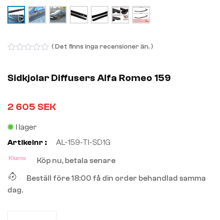
( Det finns inga recensioner än. )
0
out
of
Sidkjolar Diffusers Alfa Romeo 159
5
2 605
SEK
I lager
Artikelnr :
AL-159-TI-SD1G
Köp nu, betala senare
Beställ före 18:00 få din order behandlad samma
dag.