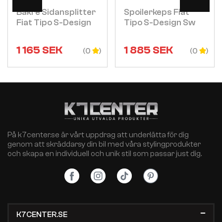
Bakre Sidansplitter
Spoilerkeps Fiat
Fiat Tipo S-Design
Tipo S-Design Sw
1 165
SEK
1 885
SEK
(0
(0
På k7center.se är vårt uppdrag att underlätta för dig
genom att skräddarsy din bil med våra stylingprodukter
och skapa en individuell och unik stil som passar just dig.
K7CENTER.SE