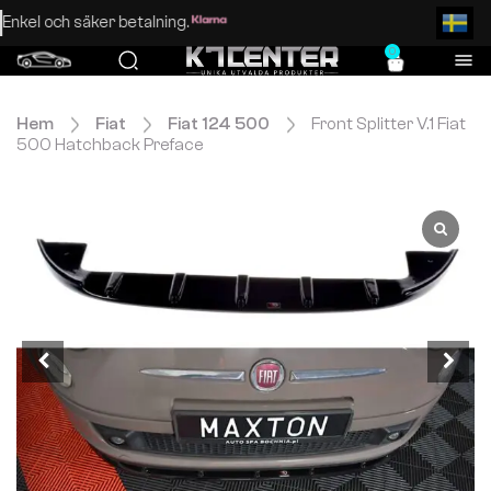
Enkel och säker betalning.
0
Hem
Fiat
Fiat 124 500
Front Splitter V.1 Fiat
500 Hatchback Preface