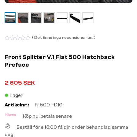
( Det finns inga recensioner än. )
0
out
of
Front Splitter V.1 Fiat 500 Hatchback
5
Preface
2 605
SEK
I lager
Artikelnr :
FI-500-FD1G
Köp nu, betala senare
Beställ före 18:00 få din order behandlad samma
dag.