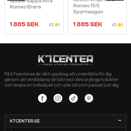
Spoilerkappa Alfa
Romeo 159
Romeo Brera
Sportwagon
1 885
SEK
1 885
SEK
(0
(0
På k7center.se är vårt uppdrag att underlätta för dig
genom att skräddarsy din bil med våra stylingprodukter
och skapa en individuell och unik stil som passar just dig.
K7CENTER.SE