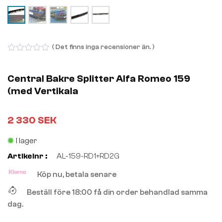
( Det finns inga recensioner än. )
0
out
of
Central Bakre Splitter Alfa Romeo 159
5
(med Vertikala
2 330
SEK
I lager
Artikelnr :
AL-159-RD1+RD2G
Köp nu, betala senare
Beställ före 18:00 få din order behandlad samma
dag.