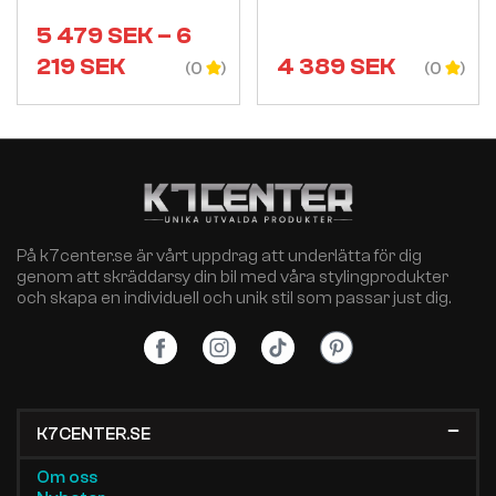
5 479
SEK
–
6
219
SEK
4 389
SEK
(0
(0
På k7center.se är vårt uppdrag att underlätta för dig
genom att skräddarsy din bil med våra stylingprodukter
och skapa en individuell och unik stil som passar just dig.
K7CENTER.SE
Om oss