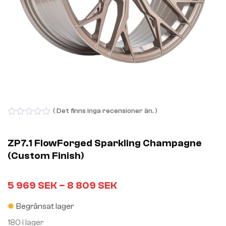
( Det finns inga recensioner än. )
0
out
of
ZP7.1 FlowForged Sparkling Champagne
5
(Custom Finish)
5 969
SEK
–
8 809
SEK
Begränsat lager
180 i lager