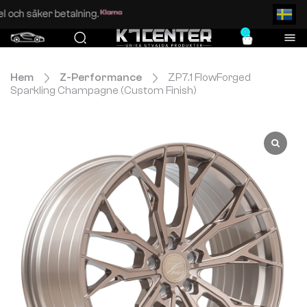
Enkel och säker betalning.
0
Hem
Z-Performance
ZP7.1 FlowForged
Sparkling Champagne (Custom Finish)