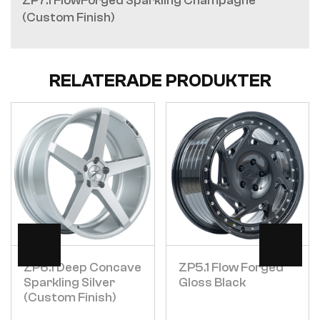
ZP7.1 FlowForged Sparkling Champagne
(Custom Finish)
RELATERADE PRODUKTER
Visa
Visa
ZP6.1 Deep Concave
ZP5.1 Flow Forged
Sparkling Silver
Gloss Black
(Custom Finish)