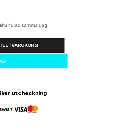
 behandlad samma dag.
ILL I VARUKORG
 NU
äker utcheckning