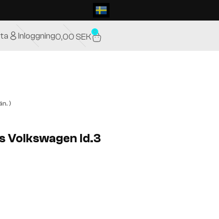
0
ta
Inloggning
0,00
SEK
n. )
s Volkswagen Id.3