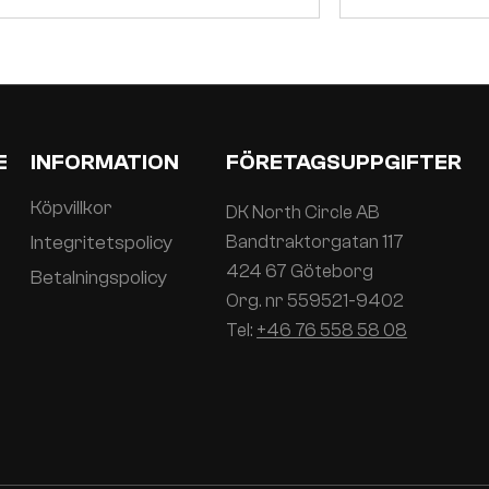
E
INFORMATION
FÖRETAGSUPPGIFTER
Köpvillkor
DK North Circle AB
Integritetspolicy
Bandtraktorgatan 117
424 67 Göteborg
Betalningspolicy
Org. nr 559521-9402
Tel:
+46 76 558 58 08