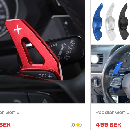
Visa
ar Golf 6
Paddlar Golf 5
SEK
499
SEK
(0