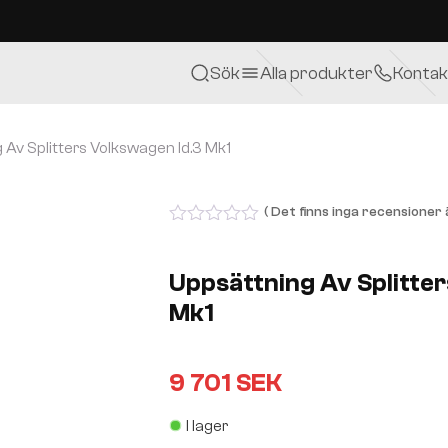
Sök
Alla produkter
Kontak
 Av Splitters Volkswagen Id.3 Mk1
( Det finns inga recensioner ä
0
out
of
Uppsättning Av Splitter
5
Mk1
9 701
SEK
I lager