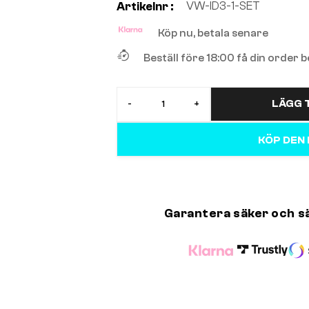
VW-ID3-1-SET
Artikelnr :
Köp nu, betala senare
Beställ före 18:00 få din order
LÄGG T
-
+
KÖP DEN
Garantera säker och s