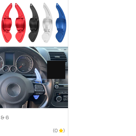
Visa
Visa
 & 6
Vinge Golf 7 Mk7 2013
1 345
SEK
–
1 445
(0