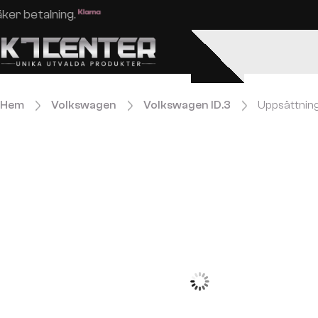
Enkel och säker betalning.
Hem
Volkswagen
Volkswagen ID.3
Uppsättning