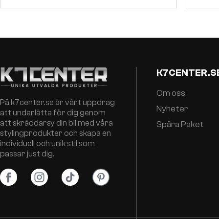
K7CENTER.S
Om oss
På k7center.se är vårt uppdrag
Nyheter
att underlätta för dig genom
att skräddarsy din bil med våra
Spåra Paket
stylingprodukter och skapa en
individuell och unik stil som
passar just dig.