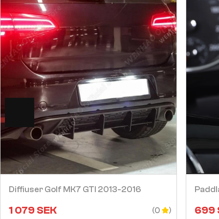
Visa
Diffiuser Golf MK7 GTI 2013-2016
Paddl
1 079
SEK
699
(0