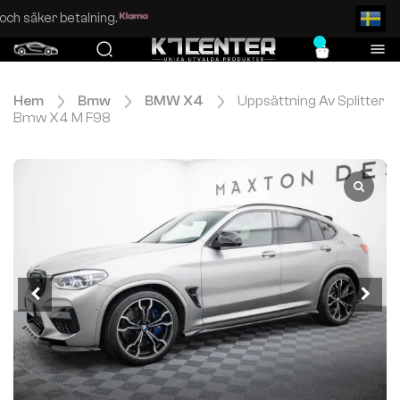
Enkel och säker betalning.
0
Hem
Bmw
BMW X4
Uppsättning Av Splitter
Bmw X4 M F98