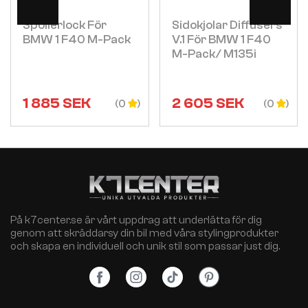
Spoilerlock För
Sidokjolar Diffusers
BMW 1 F40 M-Pack
V.1 För BMW 1 F40
M-Pack/ M135i
1 885
SEK
2 605
SEK
(0
(0
På k7center.se är vårt uppdrag att underlätta för dig
genom att skräddarsy din bil med våra stylingprodukter
och skapa en individuell och unik stil som passar just dig.