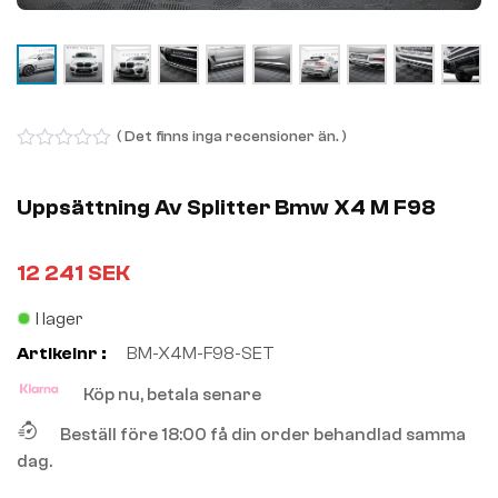
( Det finns inga recensioner än. )
0
out
of
Uppsättning Av Splitter Bmw X4 M F98
5
12 241
SEK
I lager
Artikelnr :
BM-X4M-F98-SET
Köp nu, betala senare
Beställ före 18:00 få din order behandlad samma
dag.