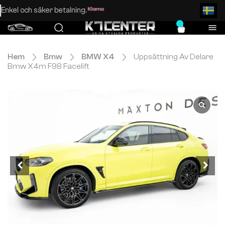
Enkel och säker betalning.
0
Hem
Bmw
BMW X4
Uppsättning Av Delare
Bmw X4m F98 Facelift