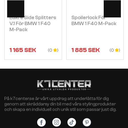
Visa
Visa
Bakre Side Splitters
Spoilerlock För
V.1 För BMW 1 F40
BMW 1 F40 M-Pack
M-Pack
1 165
SEK
1 885
SEK
(0
(0
På k7center.se är vårt uppdrag att underlätta för dig
genom att skräddarsy din bil med våra stylingprodukter
och skapa en individuell och unik stil som passar just dig.