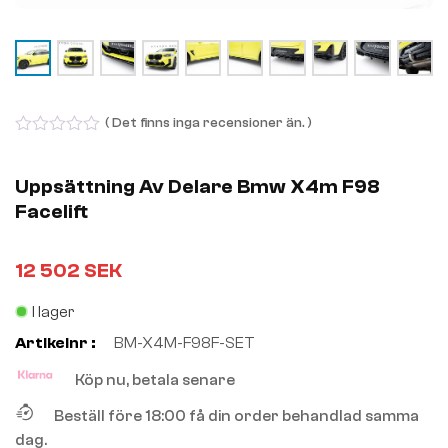
( Det finns inga recensioner än. )
0
out
of
Uppsättning Av Delare Bmw X4m F98
5
Facelift
12 502
SEK
I lager
Artikelnr :
BM-X4M-F98F-SET
Köp nu, betala senare
Beställ före 18:00 få din order behandlad samma
dag.