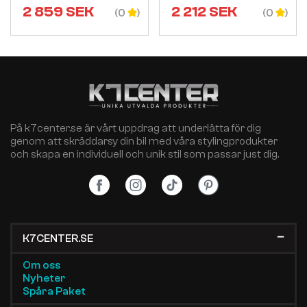
2 859
SEK
2 212
SEK
(0
(0
På k7center.se är vårt uppdrag att underlätta för dig
genom att skräddarsy din bil med våra stylingprodukter
och skapa en individuell och unik stil som passar just dig.
K7CENTER.SE
Om oss
Nyheter
Spåra Paket