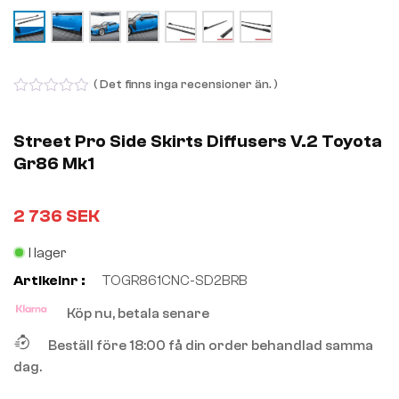
( Det finns inga recensioner än. )
0
out
of
Street Pro Side Skirts Diffusers V.2 Toyota
5
Gr86 Mk1
2 736
SEK
I lager
Artikelnr :
TOGR861CNC-SD2BRB
Köp nu, betala senare
Beställ före 18:00 få din order behandlad samma
dag.