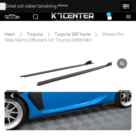
Enkel och säker betalning.
0
Hem
Toyota
Toyota GR Yaris
Street Pro
Side Skirts Diffusers V.2 Toyota Gr86 Mk1