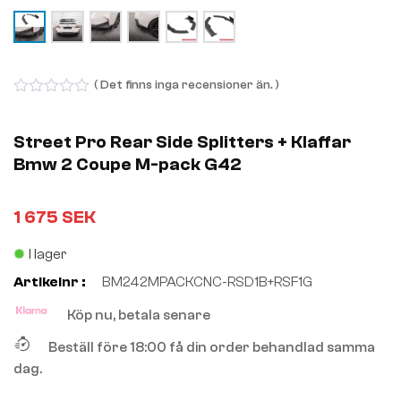
( Det finns inga recensioner än. )
0
out
of
Street Pro Rear Side Splitters + Klaffar
5
Bmw 2 Coupe M-pack G42
1 675
SEK
I lager
Artikelnr :
BM242MPACKCNC-RSD1B+RSF1G
Köp nu, betala senare
Beställ före 18:00 få din order behandlad samma
dag.