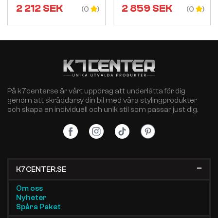
2 212
SEK
2 859
SEK
(0
(0
På k7center.se är vårt uppdrag att underlätta för dig
genom att skräddarsy din bil med våra stylingprodukter
och skapa en individuell och unik stil som passar just dig.
K7CENTER.SE
Om oss
Nyheter
Spåra Paket