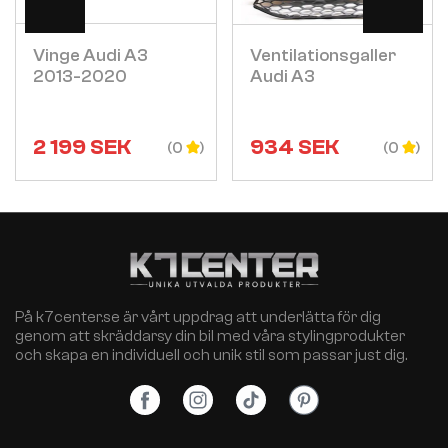
Vinge Audi A3
Ventilationsgaller
2013-2020
Audi A3
2 199
SEK
934
SEK
(0
(0
På k7center.se är vårt uppdrag att underlätta för dig
genom att skräddarsy din bil med våra stylingprodukter
och skapa en individuell och unik stil som passar just dig.