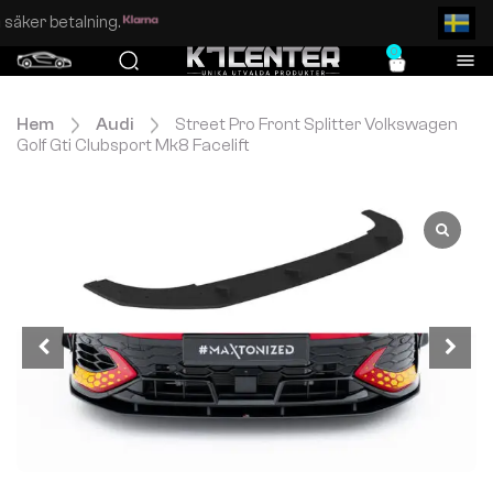
Enkel och säker betalning.
0
Hem
Audi
Street Pro Front Splitter Volkswagen
Golf Gti Clubsport Mk8 Facelift