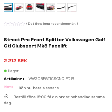
( Det finns inga recensioner än. )
0
out
of
Street Pro Front Splitter Volkswagen Golf
5
Gti Clubsport Mk8 Facelift
2 212
SEK
I lager
Artikelnr :
VWGO8FGTICSCNC-FD1B
Köp nu, betala senare
Beställ före 18:00 få din order behandlad samma
dag.