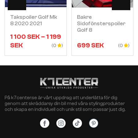
Takspoiler Golf Mk
Bakre
8 2020 2021
Sidofönsterspoiler
Golf 8
1 100
SEK
–
1 199
SEK
699
SEK
(0
(0
På k7center.se är vårt uppdrag att underlätta för dig
genom att skräddarsy din bil med våra stylingprodukter
och skapa en individuell och unik stil som passar just dig.