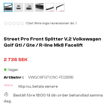
( Det finns inga recensioner än. )
0
out
of
Street Pro Front Splitter V.2 Volkswagen
5
Golf Gti / Gte / R-line Mk8 Facelift
2 736
SEK
I lager
Artikelnr :
VWGO8FGTICNC-FD2BRB
Köp nu, betala senare
Beställ före 18:00 få din order behandlad samma
dag.