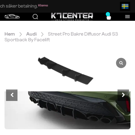
Enkel och säker betalning.
0
Hem
Audi
Street Pro Bakre Diffusor Audi S3
Sportback 8y Facelift