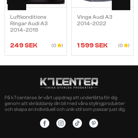
Luftkonditions
Vinge Audi A3
Ringar Audi A3
2014-2022
2014-2019
249
SEK
1 599
SEK
(0
(0
På k7center.se är vårt uppdrag att underlätta för dig
genom att skräddarsy din bil med våra stylingprodukter
och skapa en individuell och unik stil som passar just dig.