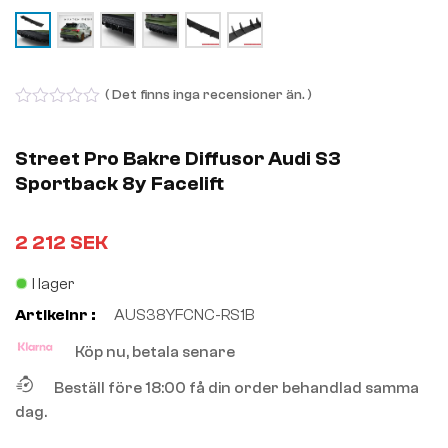
( Det finns inga recensioner än. )
0
out
of
Street Pro Bakre Diffusor Audi S3
5
Sportback 8y Facelift
2 212
SEK
I lager
Artikelnr :
AUS38YFCNC-RS1B
Köp nu, betala senare
Beställ före 18:00 få din order behandlad samma
dag.