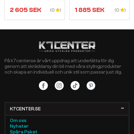
2 605
SEK
1 885
SEK
(0
(0
På k7center.se är vårt uppdrag att underlätta för dig
genom att skräddarsy din bil med våra stylingprodukter
och skapa en individuell och unik stil som passar just dig.
K7CENTER.SE
Om oss
Nyheter
Spåra Paket