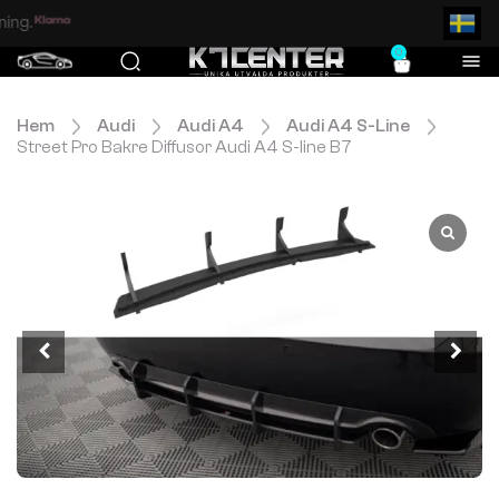
l och säker betalning.
0
Hem
Audi
Audi A4
Audi A4 S-Line
Street Pro Bakre Diffusor Audi A4 S-line B7