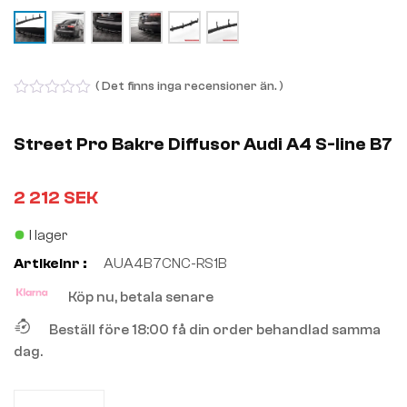
( Det finns inga recensioner än. )
0
out
of
Street Pro Bakre Diffusor Audi A4 S-line B7
5
2 212
SEK
I lager
Artikelnr :
AUA4B7CNC-RS1B
Köp nu, betala senare
Beställ före 18:00 få din order behandlad samma
dag.