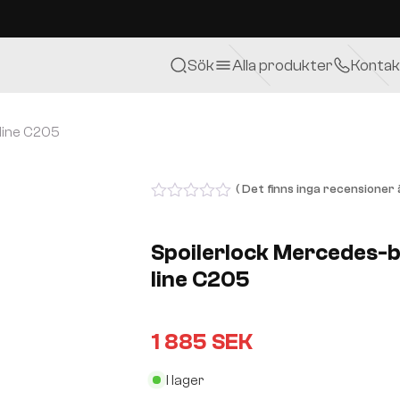
Sök
Alla produkter
Kontak
line C205
( Det finns inga recensioner ä
0
out
of
Spoilerlock Mercedes-
5
line C205
1 885
SEK
I lager