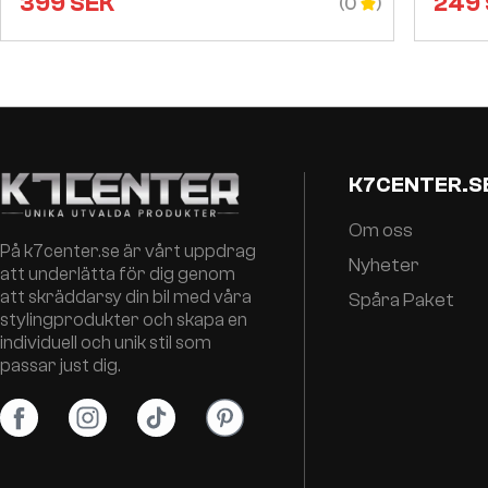
399
SEK
249
(0
K7CENTER.S
Om oss
På k7center.se är vårt uppdrag
Nyheter
att underlätta för dig genom
att skräddarsy din bil med våra
Spåra Paket
stylingprodukter och skapa en
individuell och unik stil som
passar just dig.