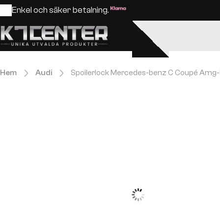
Enkel och säker betalning.
Hem
Audi
Spoilerlock Mercedes-benz C Coupé Amg-