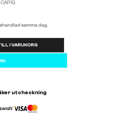
-CAP1G
 behandlad samma dag.
ILL I VARUKORG
 NU
äker utcheckning