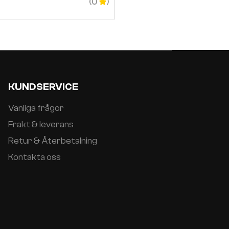
599
SEK
–
799
SE
(0
KUNDSERVICE
Vanliga frågor
Frakt & leverans
Retur & Återbetalning
Kontakta oss