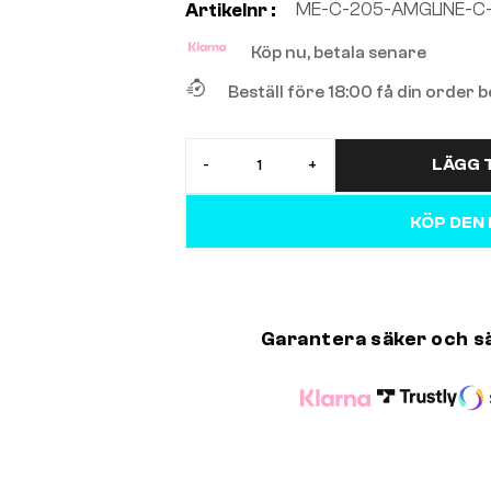
ME-C-205-AMGLINE-C
Artikelnr :
Köp nu, betala senare
Beställ före 18:00 få din order
LÄGG T
-
+
KÖP DEN
Garantera säker och s