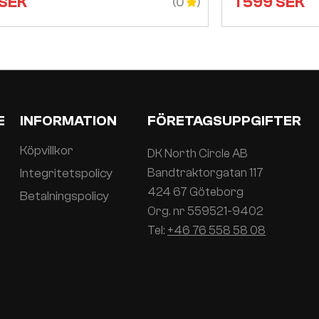
SEK
1 599
SEK
(0
E
INFORMATION
FÖRETAGSUPPGIFTER
Köpvillkor
DK North Circle AB
Integritetspolicy
Bandtraktorgatan 117
424 67 Göteborg
Betalningspolicy
Org. nr 559521-9402
Tel:
+46 76 558 58 08