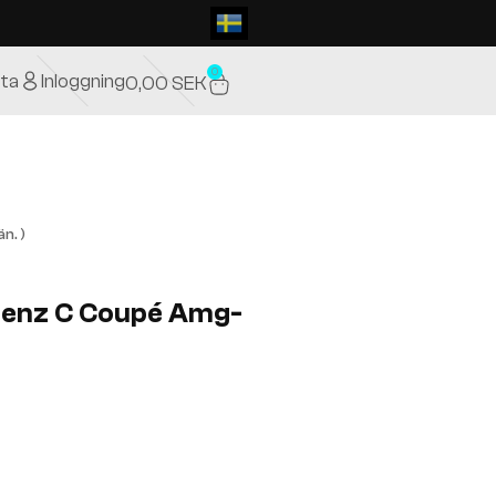
0
ta
Inloggning
0,00
SEK
n. )
benz C Coupé Amg-