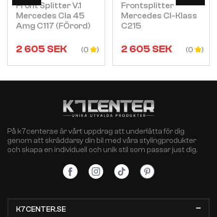
Front Splitter V.1
Frontsplitter
Mercedes Cla 45
Mercedes Cl-Klass
Amg C117 (fÖrord)
C215
2 605
SEK
2 605
SEK
(0
(0
På k7center.se är vårt uppdrag att underlätta för dig
genom att skräddarsy din bil med våra stylingprodukter
och skapa en individuell och unik stil som passar just dig.
K7CENTER.SE