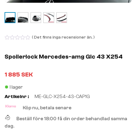
( Det finns inga recensioner än. )
0
out
of
Spoilerlock Mercedes-amg Glc 43 X254
5
1 885
SEK
I lager
Artikelnr :
ME-GLC-X254-43-CAP1G
Köp nu, betala senare
Beställ före 18:00 få din order behandlad samma
dag.