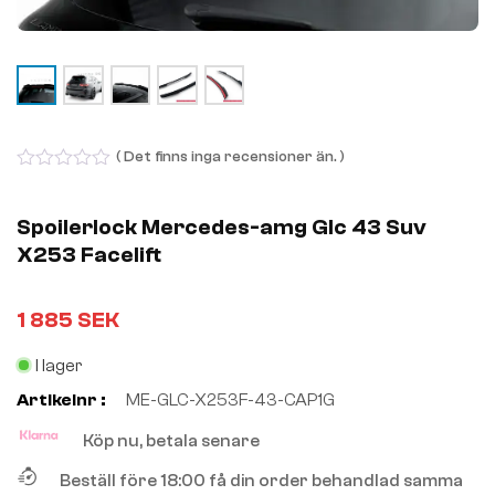
( Det finns inga recensioner än. )
0
out
of
Spoilerlock Mercedes-amg Glc 43 Suv
5
X253 Facelift
1 885
SEK
I lager
Artikelnr :
ME-GLC-X253F-43-CAP1G
Köp nu, betala senare
Beställ före 18:00 få din order behandlad samma