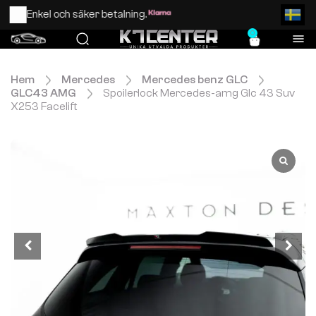
Enkel och säker betalning.
0
Hem
Mercedes
Mercedes benz GLC
GLC43 AMG
Spoilerlock Mercedes-amg Glc 43 Suv
X253 Facelift