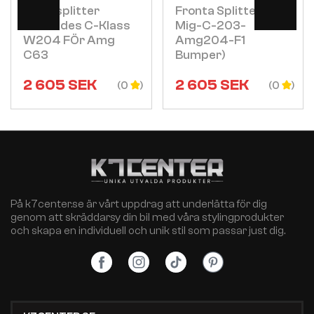
Frontsplitter
Fronta Splitter (fÖr
Mercedes C-Klass
Mig-C-203-
W204 FÖr Amg
Amg204-F1
C63
Bumper)
2 605
SEK
2 605
SEK
(0
(0
På k7center.se är vårt uppdrag att underlätta för dig
genom att skräddarsy din bil med våra stylingprodukter
och skapa en individuell och unik stil som passar just dig.