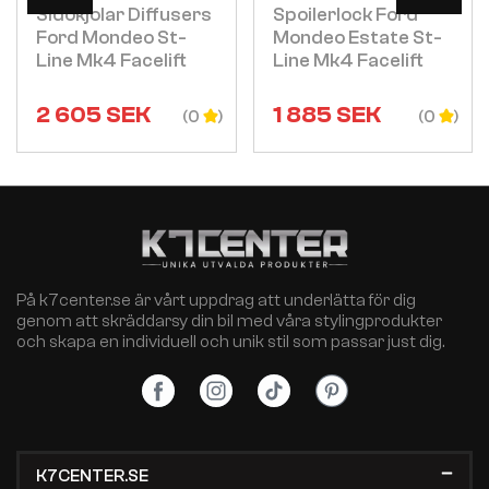
Sidokjolar Diffusers
Spoilerlock Ford
Ford Mondeo St-
Mondeo Estate St-
Line Mk4 Facelift
Line Mk4 Facelift
2 605
SEK
1 885
SEK
(0
(0
På k7center.se är vårt uppdrag att underlätta för dig
genom att skräddarsy din bil med våra stylingprodukter
och skapa en individuell och unik stil som passar just dig.
K7CENTER.SE