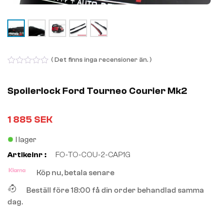
( Det finns inga recensioner än. )
0
out
of
Spoilerlock Ford Tourneo Courier Mk2
5
1 885
SEK
I lager
Artikelnr :
FO-TO-COU-2-CAP1G
Köp nu, betala senare
Beställ före 18:00 få din order behandlad samma
dag.