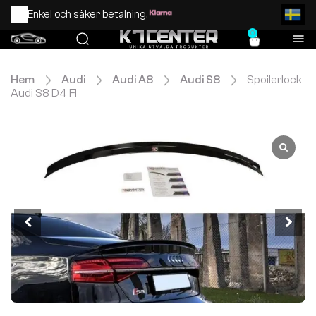
Enkel och säker betalning.
0
Hem
Audi
Audi A8
Audi S8
Spoilerlock
Audi S8 D4 Fl