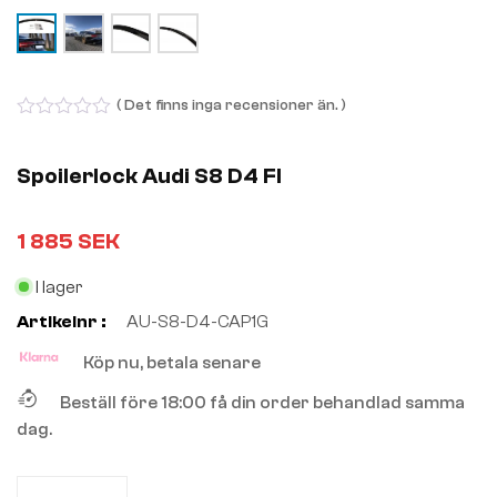
( Det finns inga recensioner än. )
0
out
of
Spoilerlock Audi S8 D4 Fl
5
1 885
SEK
I lager
Artikelnr :
AU-S8-D4-CAP1G
Köp nu, betala senare
Beställ före 18:00 få din order behandlad samma
dag.