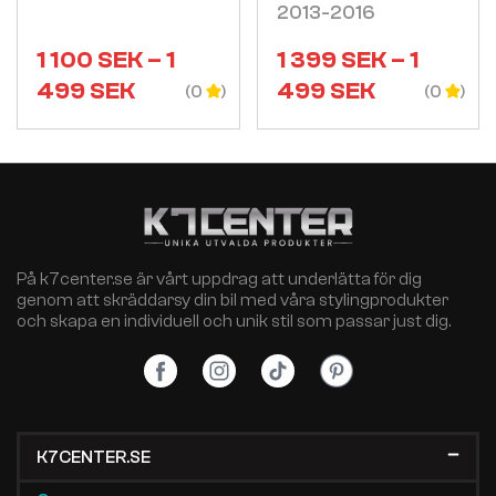
2013-2016
1 100
SEK
–
1
1 399
SEK
–
1
499
SEK
499
SEK
(0
(0
På k7center.se är vårt uppdrag att underlätta för dig
genom att skräddarsy din bil med våra stylingprodukter
och skapa en individuell och unik stil som passar just dig.
K7CENTER.SE