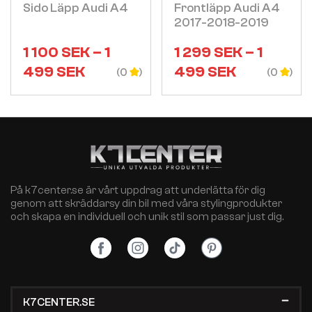
Sido Läpp Audi A4
Frontläpp Audi A4
2017-2018-2019
1 100
SEK
–
1
1 299
SEK
–
1
499
SEK
499
SEK
(0
(0
På k7center.se är vårt uppdrag att underlätta för dig
genom att skräddarsy din bil med våra stylingprodukter
och skapa en individuell och unik stil som passar just dig.
K7CENTER.SE