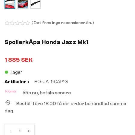
( Det finns inga recensioner än. )
0
out
of
SpoilerkÅpa Honda Jazz Mk1
5
1 885
SEK
I lager
Artikelnr :
HO-JA-1-CAP1G
Köp nu, betala senare
Beställ före 18:00 få din order behandlad samma
dag.
-
+