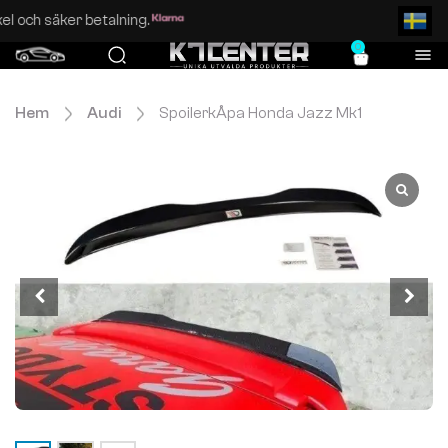
Enkel och säker betalning.
0
Hem
Audi
SpoilerkÅpa Honda Jazz Mk1