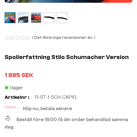
( Det finns inga recensioner än. )
0
out
of
Spoilerfattning Stilo Schumacher Version
5
1 885
SEK
I lager
Artikelnr :
FI-ST-1-SCH-CAP1G
Köp nu, betala senare
Beställ före 18:00 få din order behandlad samma
dag.