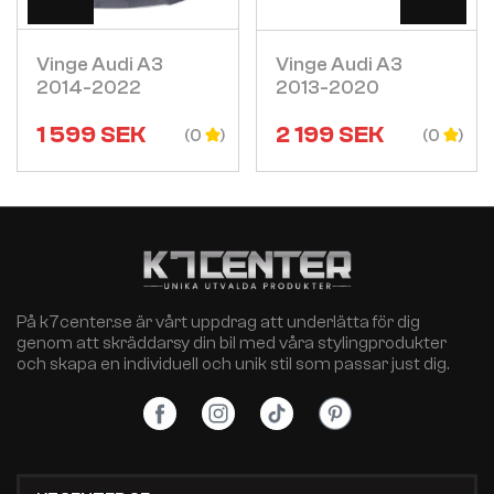
Vinge Audi A3
Vinge Audi A3
2014-2022
2013-2020
1 599
SEK
2 199
SEK
(0
(0
På k7center.se är vårt uppdrag att underlätta för dig
genom att skräddarsy din bil med våra stylingprodukter
och skapa en individuell och unik stil som passar just dig.