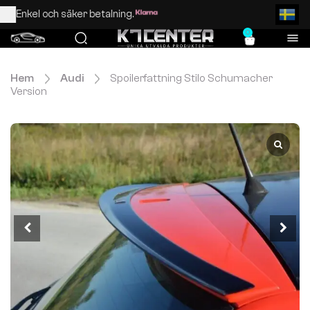
Enkel och säker betalning.
0
Hem
Audi
Spoilerfattning Stilo Schumacher
Version