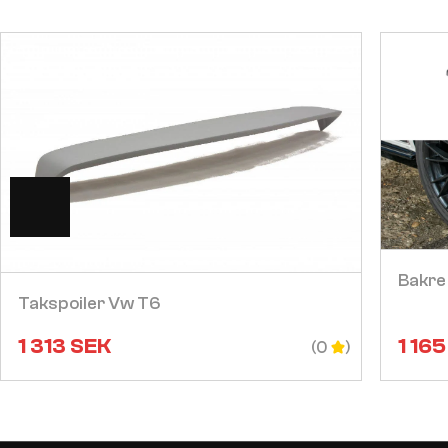
Visa
Bakre
Takspoiler Vw T6
1 313
SEK
1 165
(0