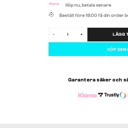
Köp nu, betala senare
Beställ före 18:00 få din order
LÄGG T
-
+
KÖP DEN
Garantera säker och s