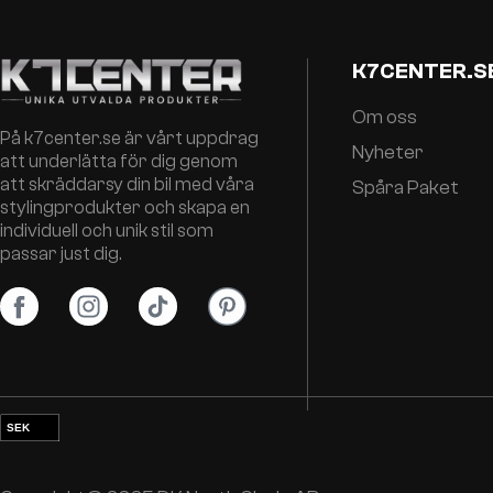
K7CENTER.S
Om oss
På k7center.se är vårt uppdrag
Nyheter
att underlätta för dig genom
att skräddarsy din bil med våra
Spåra Paket
stylingprodukter och skapa en
individuell och unik stil som
passar just dig.
SEK
EUR
NOK