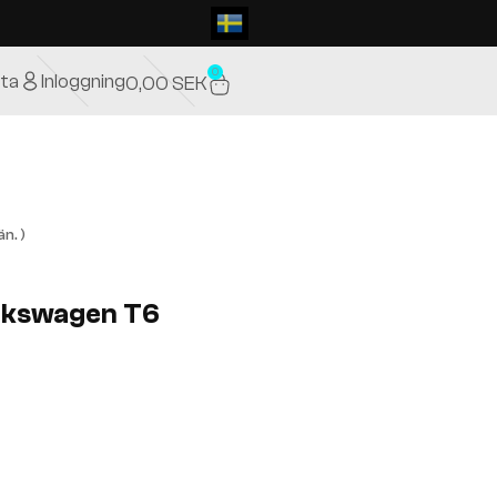
0
ta
Inloggning
0,00
SEK
n. )
olkswagen T6