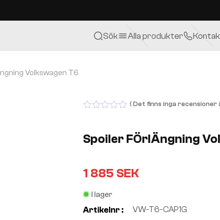
Sök
Alla produkter
Kontak
Ängning Volkswagen T6
( Det finns inga recensioner ä
0
out
of
Spoiler FÖrlÄngning V
5
1 885
SEK
I lager
VW-T6-CAP1G
Artikelnr :