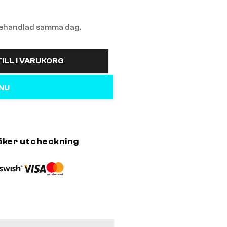
 behandlad samma dag.
ILL I VARUKORG
 NU
äker utcheckning