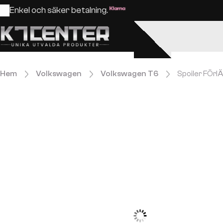
Enkel och säker betalning.
Hem
Volkswagen
Volkswagen T6
Spoiler FÖrl