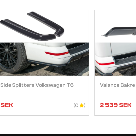
Visa
 Side Splitters Volkswagen T6
Valance Bakre
SEK
2 539
SEK
(0