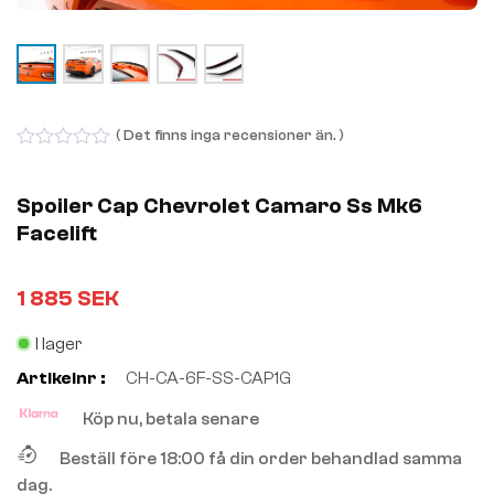
( Det finns inga recensioner än. )
0
out
of
Spoiler Cap Chevrolet Camaro Ss Mk6
5
Facelift
1 885
SEK
I lager
Artikelnr :
CH-CA-6F-SS-CAP1G
Köp nu, betala senare
Beställ före 18:00 få din order behandlad samma
dag.