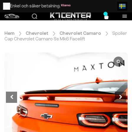
Enkel och säker betalning.
0
Hem
Chevrolet
Chevrolet Camaro
Spoiler
Cap Chevrolet Camaro Ss Mk6 Facelift