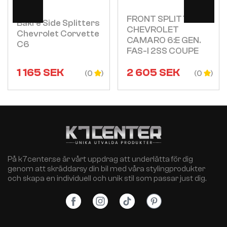
FRONT SPLITTER V.1
Bakre Side Splitters
CHEVROLET
Chevrolet Corvette
CAMARO 6:E GEN.
C6
FAS-I 2SS COUPE
1 165
SEK
2 605
SEK
(0
(0
På k7center.se är vårt uppdrag att underlätta för dig
genom att skräddarsy din bil med våra stylingprodukter
och skapa en individuell och unik stil som passar just dig.