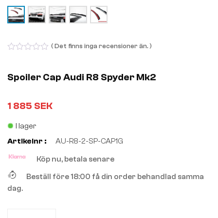
( Det finns inga recensioner än. )
0
out
of
Spoiler Cap Audi R8 Spyder Mk2
5
1 885
SEK
I lager
Artikelnr :
AU-R8-2-SP-CAP1G
Köp nu, betala senare
Beställ före 18:00 få din order behandlad samma
dag.