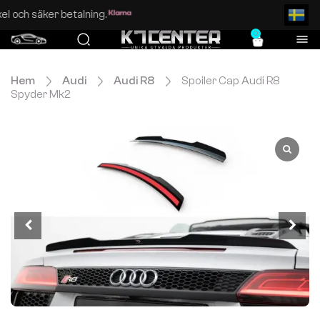
Enkel och säker betalning.
0
Hem
Audi
Audi R8
Spoiler Cap Audi R8
Spyder Mk2