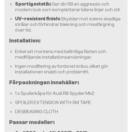
Sportig estetik:
Ger din R8 en aggressiv och
modern look som kompletterar bilens linjer och stil.
UV-resistent finish:
Skyddar mot solens skadliga
strålar och förhindrar blekning och missfärgning
över tid.
Installation:
Enkel att montera med befintliga fästen och
medföljande installationsanvisningar.
Ingen modifiering av fordonet krävs, vilket gör
installationen snabb och problemfri.
Förpackningen innehåller:
1 x Spoilerkåpa för Audi R8 Spyder Mk2
SPOILER EXTENSION WITH 3M TAPE
DEGREASING CLOTH
Passar modeller: