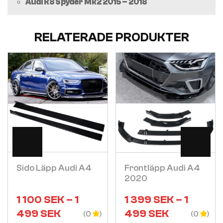
Audi R8 Spyder Mk2 2015 – 2018
RELATERADE PRODUKTER
Visa
Visa
Sido Läpp Audi A4
Frontläpp Audi A4
2020
1 100
SEK
–
1
1 399
SEK
–
1
499
SEK
499
SEK
(0
(0