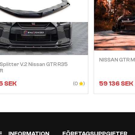
Visa
NISSAN GTR 
Splitter V.2 Nissan GTR R35
ft
5
SEK
59 136
SEK
(0
E
INFORMATION
FÖRETAGSUPPGIFTER