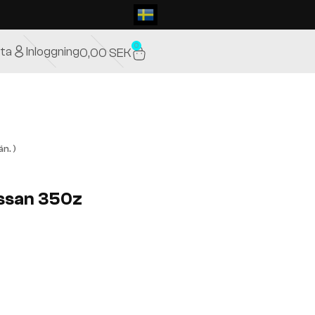
0
ta
Inloggning
0,00
SEK
n. )
issan 350z