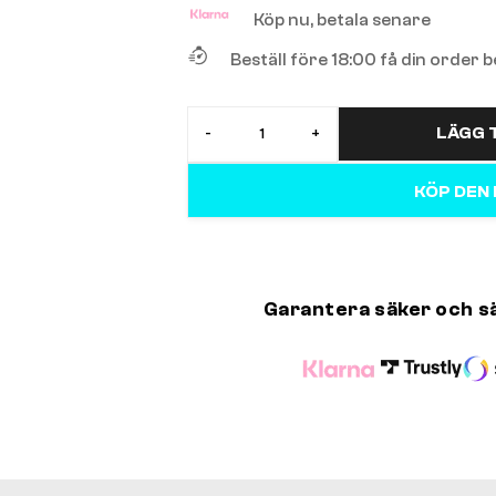
Köp nu, betala senare
Beställ före 18:00 få din order
LÄGG T
-
+
KÖP DEN
Garantera säker och s