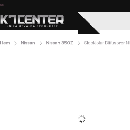
Enkel och säker betalning.
Hem
Nissan
Nissan 350Z
Sidokjolar Diffusorer 