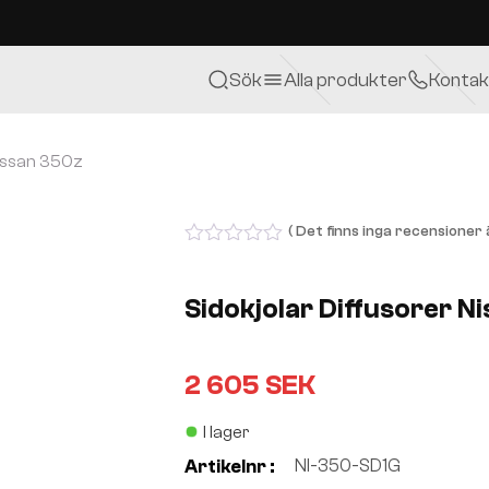
Sök
Alla produkter
Kontak
Nissan 350z
( Det finns inga recensioner ä
0
out
of
Sidokjolar Diffusorer N
5
2 605
SEK
I lager
NI-350-SD1G
Artikelnr :