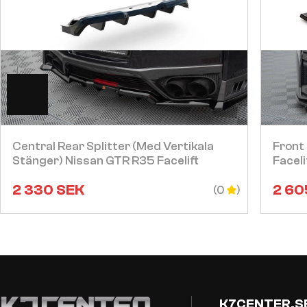
Visa
Central Rear Splitter (med Vertikala
Front 
Stänger) Nissan GTR R35 Facelift
Faceli
2 330
SEK
2 60
(0
K7CENTER.S