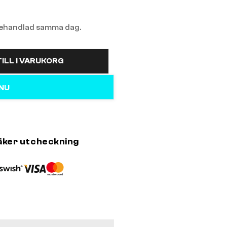
 behandlad samma dag.
ILL I VARUKORG
 NU
äker utcheckning