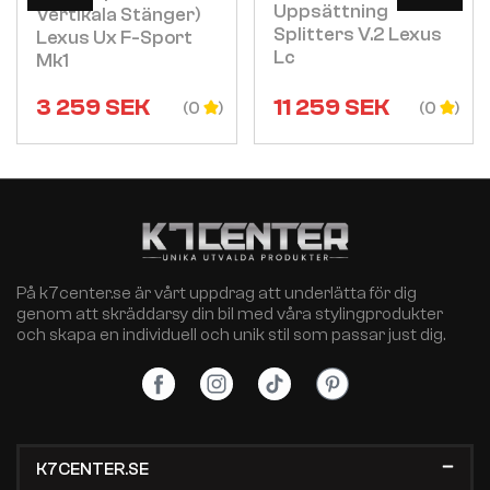
Uppsättning
Vertikala Stänger)
Splitters V.2 Lexus
Lexus Ux F-Sport
Lc
Mk1
3 259
SEK
11 259
SEK
(0
(0
På k7center.se är vårt uppdrag att underlätta för dig
genom att skräddarsy din bil med våra stylingprodukter
och skapa en individuell och unik stil som passar just dig.
K7CENTER.SE