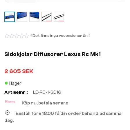
( Det finns inga recensioner än. )
0
out
of
Sidokjolar Diffusorer Lexus Rc Mk1
5
2 605
SEK
I lager
Artikelnr :
LE-RC-1-SD1G
Köp nu, betala senare
Beställ före 18:00 få din order behandlad samma
dag.