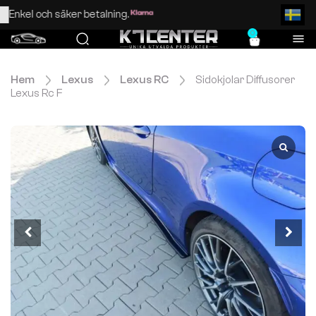
Enkel och säker betalning.
0
Hem
Lexus
Lexus RC
Sidokjolar Diffusorer
Lexus Rc F