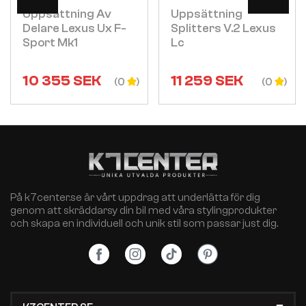
Uppsättning Av
Uppsättning
Delare Lexus Ux F-
Splitters V.2 Lexus
Sport Mk1
Lc
10 355
SEK
11 259
SEK
(0
(0
På k7center.se är vårt uppdrag att underlätta för dig
genom att skräddarsy din bil med våra stylingprodukter
och skapa en individuell och unik stil som passar just dig.