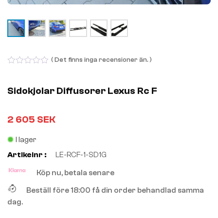
( Det finns inga recensioner än. )
0
out
of
Sidokjolar Diffusorer Lexus Rc F
5
2 605
SEK
I lager
Artikelnr :
LE-RCF-1-SD1G
Köp nu, betala senare
Beställ före 18:00 få din order behandlad samma
dag.