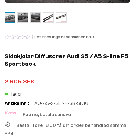
( Det finns inga recensioner än. )
0
out
of
Sidokjolar Diffusorer Audi S5 / A5 S-line F5
5
Sportback
2 605
SEK
I lager
Artikelnr :
AU-A5-2-SLINE-SB-SD1G
Köp nu, betala senare
Beställ före 18:00 få din order behandlad samma
dag.