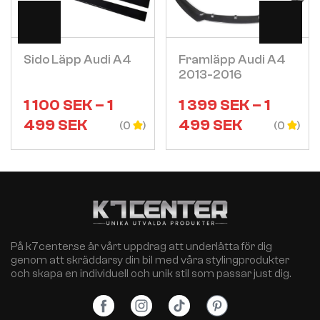
Visa
Visa
Sido Läpp Audi A4
Framläpp Audi A4
2013-2016
1 100
SEK
–
1
1 399
SEK
–
1
499
SEK
499
SEK
(0
(0
På k7center.se är vårt uppdrag att underlätta för dig
genom att skräddarsy din bil med våra stylingprodukter
och skapa en individuell och unik stil som passar just dig.