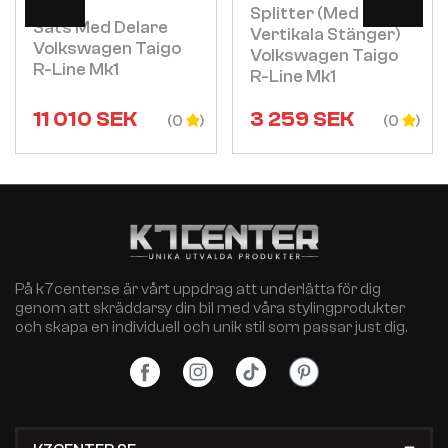
Splitter (med
Sats Med Delare
Vertikala Stänger)
Volkswagen Taigo
Volkswagen Taigo
R-Line Mk1
R-Line Mk1
11 010
SEK
3 259
SEK
(0
(0
På k7center.se är vårt uppdrag att underlätta för dig
genom att skräddarsy din bil med våra stylingprodukter
och skapa en individuell och unik stil som passar just dig.