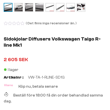
( Det finns inga recensioner än. )
0
out
of
Sidokjolar Diffusers Volkswagen Taigo R-
5
line Mk1
2 605
SEK
I lager
Artikelnr :
VW-TA-1-RLINE-SD1G
Köp nu, betala senare
Beställ före 18:00 få din order behandlad samma
dag.