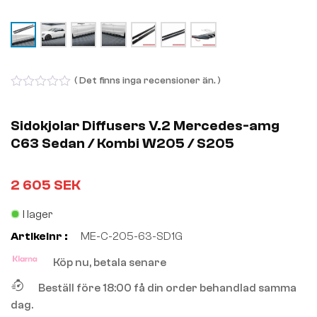
( Det finns inga recensioner än. )
0
out
of
Sidokjolar Diffusers V.2 Mercedes-amg
5
C63 Sedan / Kombi W205 / S205
2 605
SEK
I lager
Artikelnr :
ME-C-205-63-SD1G
Köp nu, betala senare
Beställ före 18:00 få din order behandlad samma
dag.