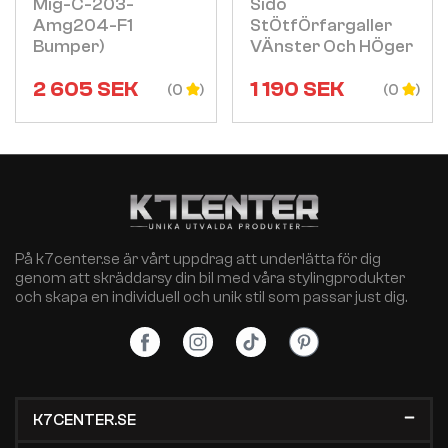
Mig-C-203-
Sido
Amg204-F1
StÖtfÖrfargaller
Bumper)
VÄnster Och HÖger
2 605
SEK
1 190
SEK
(0
(0
På k7center.se är vårt uppdrag att underlätta för dig
genom att skräddarsy din bil med våra stylingprodukter
och skapa en individuell och unik stil som passar just dig.
K7CENTER.SE