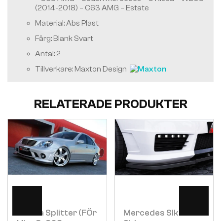
(2014-2018) – C63 AMG – Estate
Material: Abs Plast
Färg: Blank Svart
Antal: 2
Tillverkare: Maxton Design
RELATERADE PRODUKTER
Visa
Visa
Fronta Splitter (fÖr
Mercedes Slk R171