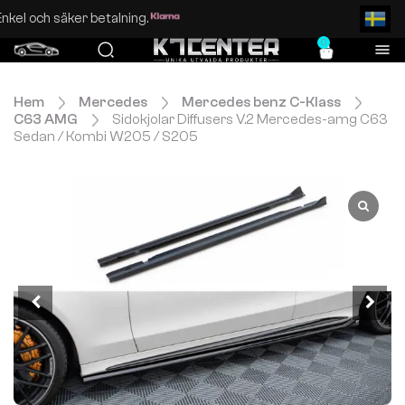
Enkel och säker betalning.
0
Hem
Mercedes
Mercedes benz C-Klass
C63 AMG
Sidokjolar Diffusers V.2 Mercedes-amg C63
Sedan / Kombi W205 / S205