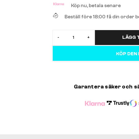
Köp nu, betala senare
Beställ före 18:00 få din order
LÄGG T
-
+
KÖP DEN
Garantera säker och s