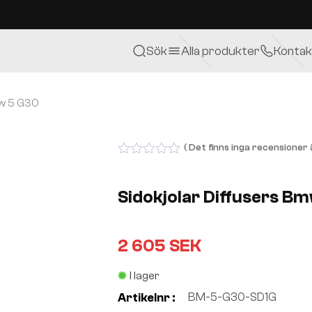
Sök
Alla produkter
Kontak
mw 5 G30
( Det finns inga recensioner ä
0
out
of
Sidokjolar Diffusers B
5
2 605
SEK
I lager
BM-5-G30-SD1G
Artikelnr :