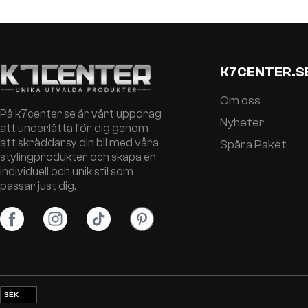
K7CENTER.S
Om oss
På k7center.se är vårt uppdrag
Nyheter
att underlätta för dig genom
att skräddarsy din bil med våra
Spåra Paket
stylingprodukter och skapa en
individuell och unik stil som
passar just dig.
SEK