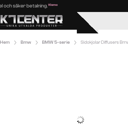
Enkel och säker betalning.
Hem
Bmw
BMW 5-serie
Sidokjolar Diffusers B