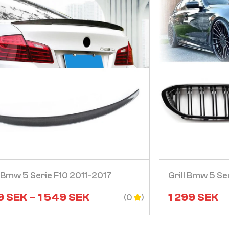
Visa
 Bmw 5 Serie F10 2011-2017
Grill Bmw 5 S
9
SEK
–
1 549
SEK
1 299
SEK
(0