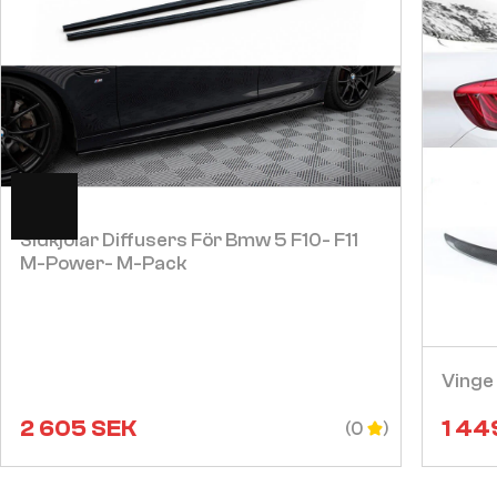
Visa
Sidkjolar Diffusers För Bmw 5 F10- F11
M-Power- M-Pack
Vinge
2 605
SEK
1 44
(0