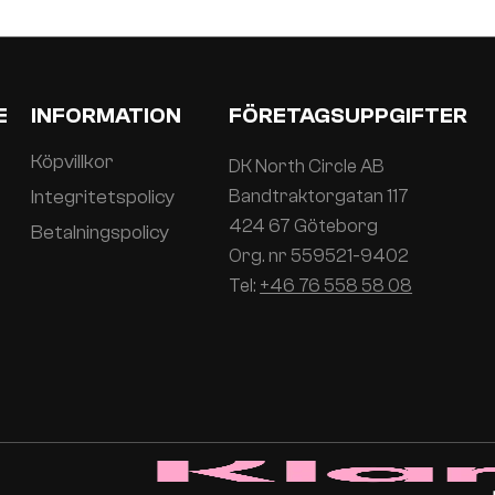
E
INFORMATION
FÖRETAGSUPPGIFTER
Köpvillkor
DK North Circle AB
Integritetspolicy
Bandtraktorgatan 117
424 67 Göteborg
Betalningspolicy
Org. nr 559521-9402
Tel:
+46 76 558 58 08