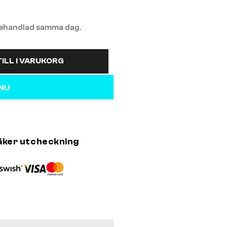
 behandlad samma dag.
ILL I VARUKORG
 NU
äker utcheckning