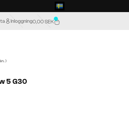
0
ta
Inloggning
0,00
SEK
n. )
mw 5 G30