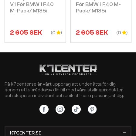
V.1 För BMW 1 F40
För BMW 1 F40 M-
M-Pack/ M135i
Pack/ M135i
2 605
SEK
2 605
SEK
(0
(0
På k7center.se är vårt uppdrag att underlätta för dig
genom att skräddarsy din bil med våra stylingprodukter
och skapa en individuell och unik stil som passar just dig.
K7CENTER.SE