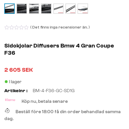
( Det finns inga recensioner än. )
0
out
of
Sidokjolar Diffusers Bmw 4 Gran Coupe
5
F36
2 605
SEK
I lager
Artikelnr :
BM-4-F36-GC-SD1G
Köp nu, betala senare
Beställ före 18:00 få din order behandlad samma
dag.