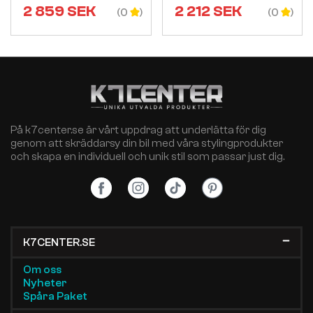
2 859
SEK
2 212
SEK
(0
(0
På k7center.se är vårt uppdrag att underlätta för dig
genom att skräddarsy din bil med våra stylingprodukter
och skapa en individuell och unik stil som passar just dig.
K7CENTER.SE
Om oss
Nyheter
Spåra Paket