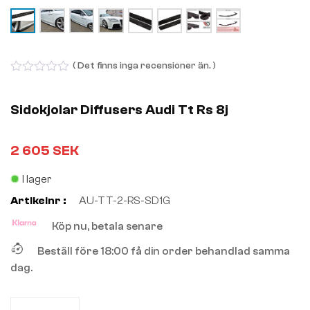
( Det finns inga recensioner än. )
0
out
of
Sidokjolar Diffusers Audi Tt Rs 8j
5
2 605
SEK
I lager
Artikelnr :
AU-TT-2-RS-SD1G
Köp nu, betala senare
Beställ före 18:00 få din order behandlad samma
dag.