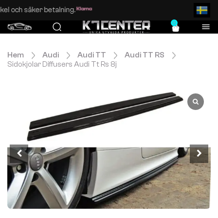
Enkel och säker betalning.
0
Hem
Audi
Audi TT
Audi TT RS
Sidokjolar Diffusers Audi Tt Rs 8j