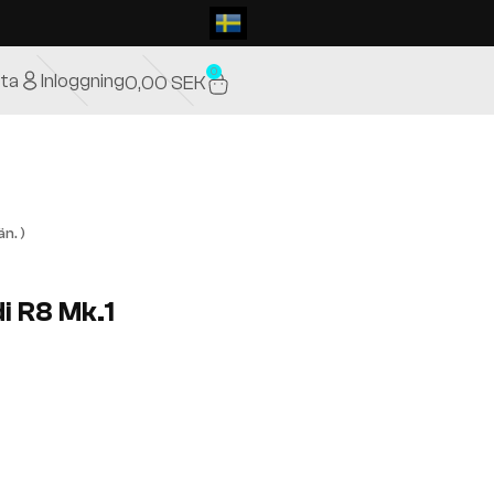
0
ta
Inloggning
0,00
SEK
n. )
i R8 Mk.1