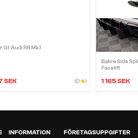
Visa
r Gt Audi R8 Mk.1
Bakre Side Spl
Facelift
7
SEK
1 165
SEK
(0
E
INFORMATION
FÖRETAGSUPPGIFTER