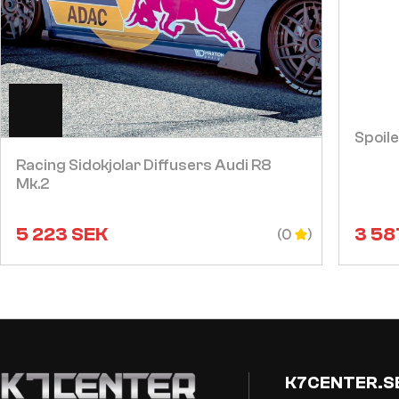
Visa
Spoile
Racing Sidokjolar Diffusers Audi R8
Mk.2
5 223
SEK
3 58
(0
K7CENTER.S