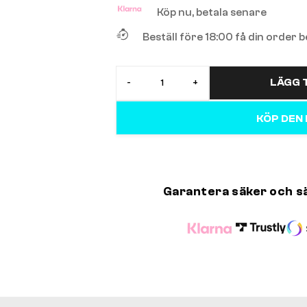
Köp nu, betala senare
Beställ före 18:00 få din order
LÄGG T
-
+
KÖP DEN
Garantera säker och s