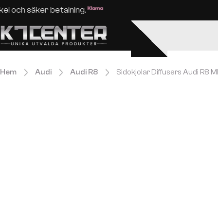
Enkel och säker betalning.
Hem
Audi
Audi R8
Sidokjolar Diffusers Audi R8 Mk