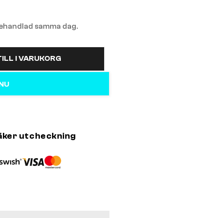
 behandlad samma dag.
ILL I VARUKORG
 NU
äker utcheckning