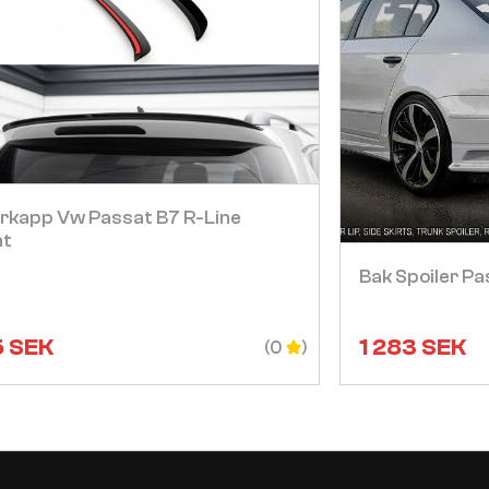
Visa
erkapp Vw Passat B7 R-Line
nt
Bak Spoiler Pa
5
SEK
1 283
SEK
(0