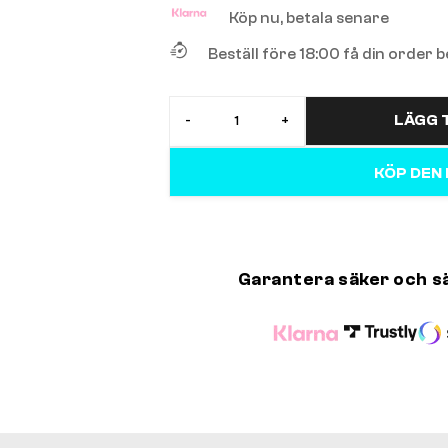
Köp nu, betala senare
Beställ före 18:00 få din order
LÄGG T
-
+
KÖP DEN
Garantera säker och s