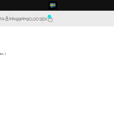
0
ta
Inloggning
0,00
SEK
n. )