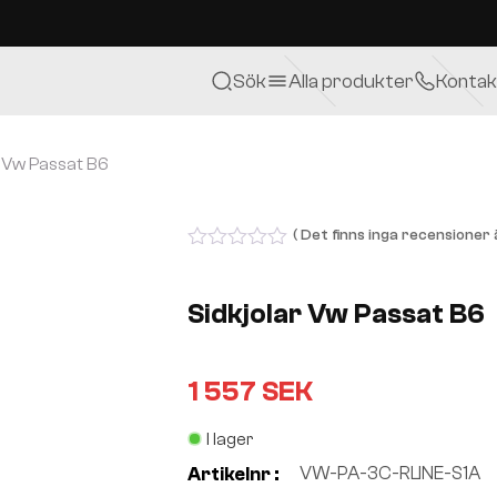
Sök
Alla produkter
Kontak
r Vw Passat B6
( Det finns inga recensioner ä
0
out
of
Sidkjolar Vw Passat B6
5
1 557
SEK
I lager
VW-PA-3C-RLINE-S1A
Artikelnr :