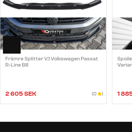
Visa
Främre Splitter V.1 Volkswagen Passat
Spoil
R-Line B8
Varia
2 605
SEK
1 88
(0