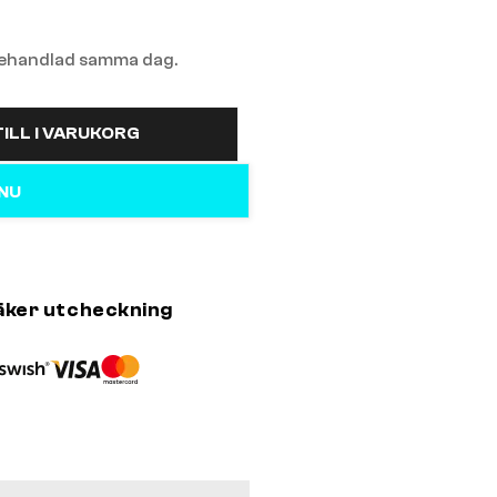
 behandlad samma dag.
ILL I VARUKORG
 NU
äker utcheckning