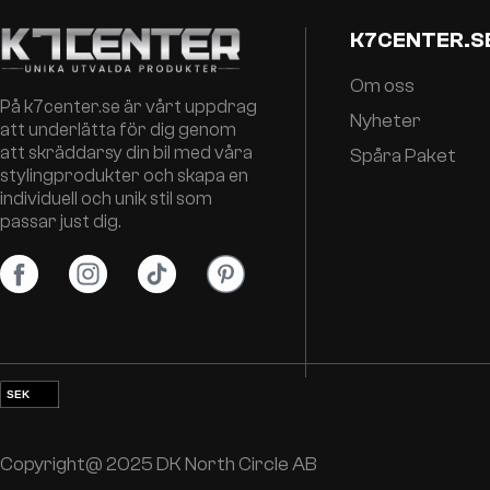
K7CENTER.S
Om oss
På k7center.se är vårt uppdrag
Nyheter
att underlätta för dig genom
att skräddarsy din bil med våra
Spåra Paket
stylingprodukter och skapa en
individuell och unik stil som
passar just dig.
SEK
EUR
NOK
Copyright@ 2025 DK North Circle AB
DKK