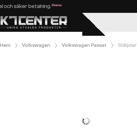
Enkel och säker betalning.
Hem
Volkswagen
Volkswagen Passat
Sidkjola