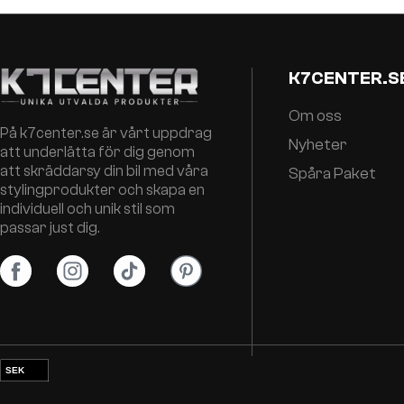
K7CENTER.S
Om oss
På k7center.se är vårt uppdrag
Nyheter
att underlätta för dig genom
att skräddarsy din bil med våra
Spåra Paket
stylingprodukter och skapa en
individuell och unik stil som
passar just dig.
SEK
EUR