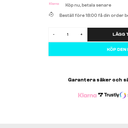
Köp nu, betala senare
Beställ före 18:00 få din order
LÄGG T
-
+
KÖP DEN
Garantera säker och s