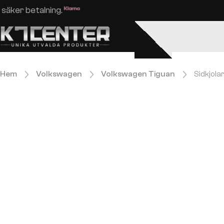
Enkel och säker betalning.
Hem
Volkswagen
Volkswagen Tiguan
Sidkjola