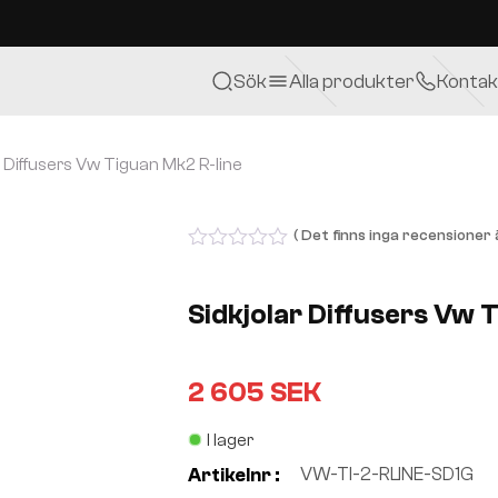
Sök
Alla produkter
Kontak
r Diffusers Vw Tiguan Mk2 R-line
( Det finns inga recensioner ä
0
out
of
Sidkjolar Diffusers Vw 
5
2 605
SEK
I lager
VW-TI-2-RLINE-SD1G
Artikelnr :