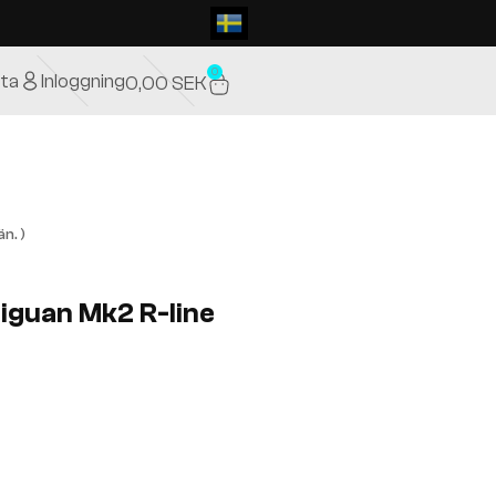
0
ta
Inloggning
0,00
SEK
n. )
Tiguan Mk2 R-line