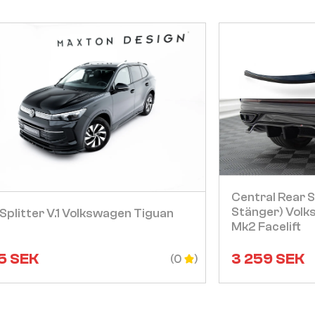
Visa
Central Rear S
Stänger) Volk
Splitter V.1 Volkswagen Tiguan
Mk2 Facelift
5
SEK
3 259
SEK
(0