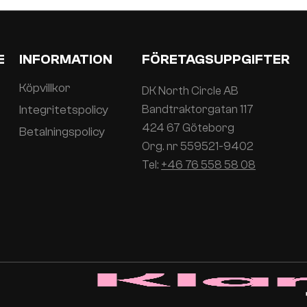
E
INFORMATION
FÖRETAGSUPPGIFTER
Köpvillkor
DK North Circle AB
Integritetspolicy
Bandtraktorgatan 117
424 67 Göteborg
Betalningspolicy
Org. nr 559521-9402
Tel:
+46 76 558 58 08