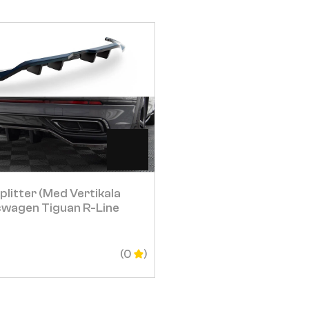
Visa
Visa
plitter (med Vertikala
Sidokjolar Diffusers V
swagen Tiguan R-Line
Mk2
2 605
SEK
(0