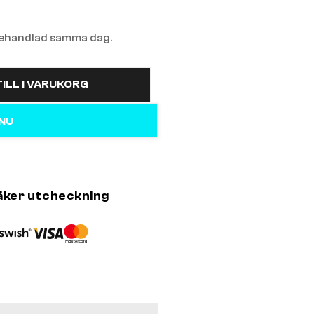
 behandlad samma dag.
ILL I VARUKORG
 NU
äker utcheckning