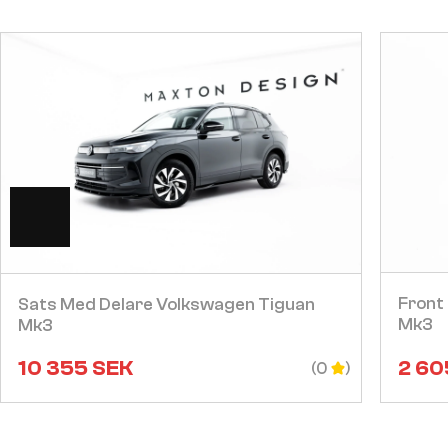
Visa
Front 
Sats Med Delare Volkswagen Tiguan
Mk3
Mk3
10 355
SEK
2 60
(0