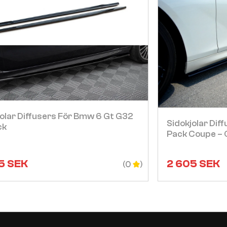
Visa
jolar Diffusers För Bmw 6 Gt G32
Sidokjolar Di
ck
Pack Coupe – C
5
SEK
2 605
SEK
(0