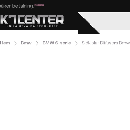
Enkel och säker betalning.
Hem
Bmw
BMW 6-serie
Sidkjolar Diffusers Bmw