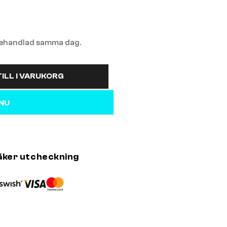
 behandlad samma dag.
ILL I VARUKORG
 NU
äker utcheckning