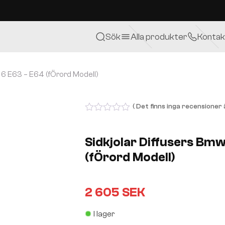
Sök
Alla produkter
Kontak
 6 E63 – E64 (fÖrord Modell)
( Det finns inga recensioner ä
0
out
of
Sidkjolar Diffusers Bm
5
(fÖrord Modell)
2 605
SEK
I lager