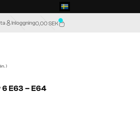
0
ta
Inloggning
0,00
SEK
n. )
w 6 E63 – E64