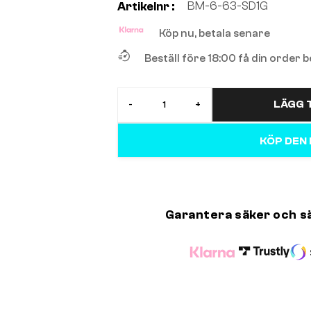
BM-6-63-SD1G
Artikelnr :
Köp nu, betala senare
Beställ före 18:00 få din order
LÄGG T
-
+
KÖP DEN
Garantera säker och s