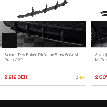
Visa
Street Pro Bakre Diffuser Bmw 6 Gt M-
Sidok
Pack G32
M-Pa
2 212
SEK
2 60
(0