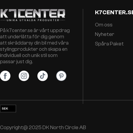
K7CENTER.S
Om oss
På k7center.se är vårt uppdrag
Nyheter
att underlätta för dig genom
att skräddarsy din bil med våra
Spåra Paket
stylingprodukter och skapa en
individuell och unik stil som
passar just dig.
SEK
EUR
NOK
Copyright@ 2025 DK North Circle AB
DKK