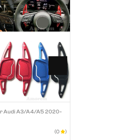
Visa
Visa
ar Audi A3/a4/a5 2020-
Kolfiber Växelspakskå
199
SEK
(0