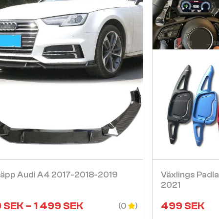
Visa
läpp Audi A4 2017-2018-2019
Växlings Padl
2021
9
SEK
–
1 499
SEK
499
SEK
(0