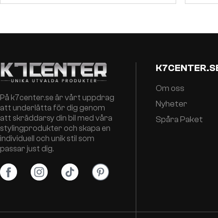
K7CENTER.S
Om oss
På k7center.se är vårt uppdrag
Nyheter
att underlätta för dig genom
att skräddarsy din bil med våra
Spåra Paket
stylingprodukter och skapa en
individuell och unik stil som
passar just dig.