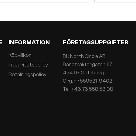
E
INFORMATION
FÖRETAGSUPPGIFTER
Köpvillkor
DK North Circle AB
Integritetspolicy
Bandtraktorgatan 117
424 67 Göteborg
Betalningspolicy
Org. nr 559521-9402
Tel:
+46 76 558 58 08