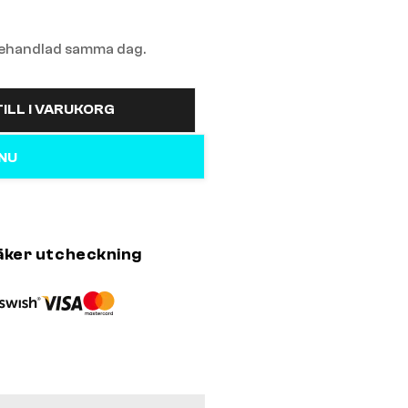
 behandlad samma dag.
ILL I VARUKORG
 NU
äker utcheckning