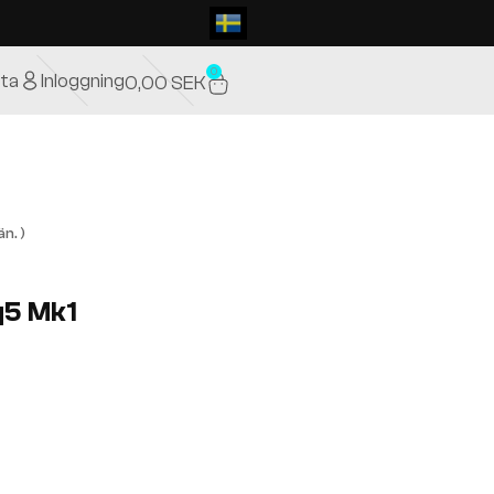
0
ta
Inloggning
0,00
SEK
n. )
q5 Mk1