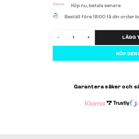
Köp nu, betala senare
Beställ före 18:00 få din order
LÄGG T
-
+
KÖP DEN
Garantera säker och s