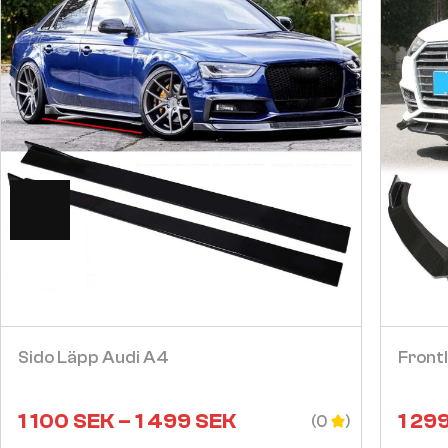
Visa
Sido Läpp Audi A4
Front
1 100
SEK
–
1 499
SEK
1 29
(0