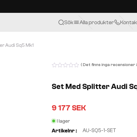
Sök
Alla produkter
Kontak
ter Audi Sq5 Mk1
( Det finns inga recensioner ä
0
out
of
Set Med Splitter Audi S
5
9 177
SEK
I lager
AU-SQ5-1-SET
Artikelnr :