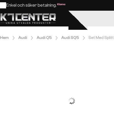
Enkel och säker betalning.
Hem
Audi
Audi Q5
Audi SQ5
Set Med Split