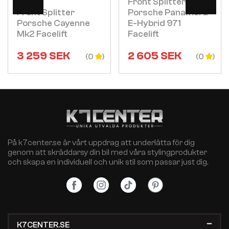
Front Splitter V.2
Front Splitter
Porsche Panamera
Porsche Cayenne
E-Hybrid 971
Mk2 Facelift
Facelift
3 259
SEK
2 605
SEK
(0
(0
På k7center.se är vårt uppdrag att underlätta för dig
genom att skräddarsy din bil med våra stylingprodukter
och skapa en individuell och unik stil som passar just dig.
K7CENTER.SE