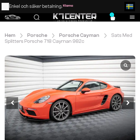
Enkel och säker betalning.
0
Hem
Porsche
Porsche Cayman
Sats Med
Splitters Porsche 718 Cayman 982c