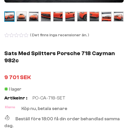
( Det finns inga recensioner än. )
0
out
of
Sats Med Splitters Porsche 718 Cayman
5
982c
9 701
SEK
I lager
Artikelnr :
PO-CA-718-SET
Köp nu, betala senare
Beställ före 18:00 få din order behandlad samma
dag.