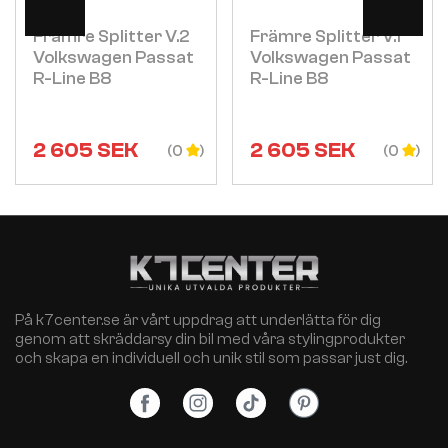
Främre Splitter V.2
Främre Splitter V.1
Volkswagen Passat
Volkswagen Passat
R-Line B8
R-Line B8
2 605
SEK
2 605
SEK
(0
(0
På k7center.se är vårt uppdrag att underlätta för dig
genom att skräddarsy din bil med våra stylingprodukter
och skapa en individuell och unik stil som passar just dig.