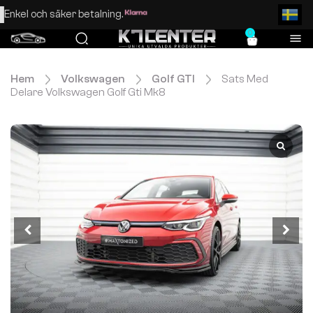
Enkel och säker betalning.
0
Hem
Volkswagen
Golf GTI
Sats Med
Delare Volkswagen Golf Gti Mk8