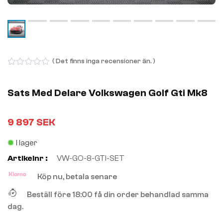
( Det finns inga recensioner än. )
0
out
of
Sats Med Delare Volkswagen Golf Gti Mk8
5
9 897
SEK
I lager
Artikelnr :
VW-GO-8-GTI-SET
Köp nu, betala senare
Beställ före 18:00 få din order behandlad samma
dag.