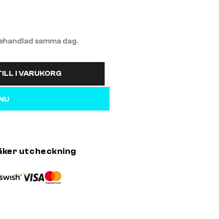
 behandlad samma dag.
ILL I VARUKORG
 NU
äker utcheckning