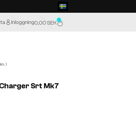
0
ta
Inloggning
0,00
SEK
n. )
 Charger Srt Mk7