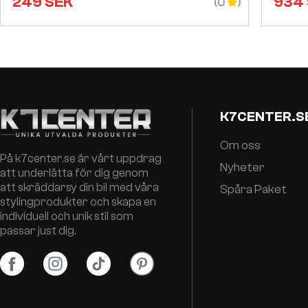
249
SEK
934
(0
K7CENTER.S
Om oss
På k7center.se är vårt uppdrag
Nyheter
att underlätta för dig genom
att skräddarsy din bil med våra
Spåra Paket
stylingprodukter och skapa en
individuell och unik stil som
passar just dig.