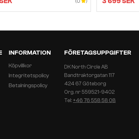
SEK
3 699
SEK
(0
E
INFORMATION
FÖRETAGSUPPGIFTER
Köpvillkor
DK North Circle AB
Integritetspolicy
Bandtraktorgatan 117
424 67 Göteborg
Betalningspolicy
Org. nr 559521-9402
Tel:
+46 76 558 58 08