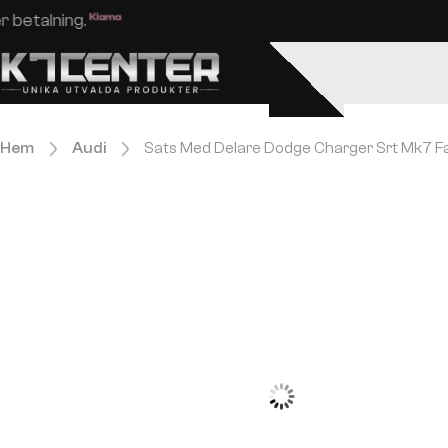
Enkel och säker betalning.
Hem
Audi
Sats Med Delare Dodge Charger Srt Mk7 Fa