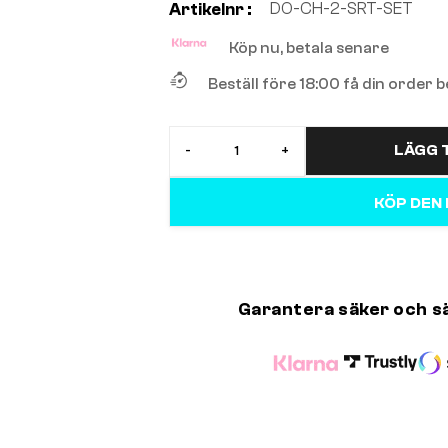
DO-CH-2-SRT-SET
Artikelnr :
Köp nu, betala senare
Beställ före 18:00 få din order
LÄGG T
-
+
KÖP DEN
Garantera säker och s