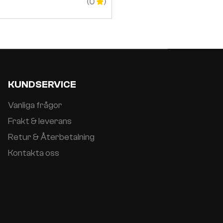
2 799
SEK
–
2 949
(0
KUNDSERVICE
Vanliga frågor
Frakt & leverans
Retur & Återbetalning
Kontakta oss