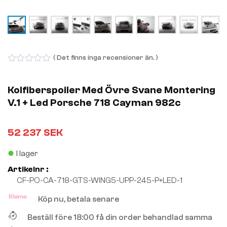
( Det finns inga recensioner än. )
0
out
of
Kolfiberspoiler Med Övre Svane Montering
5
V.1 + Led Porsche 718 Cayman 982c
52 237
SEK
I lager
Artikelnr :
CF-PO-CA-718-GTS-WING5-UPP-245-P+LED-1
Köp nu, betala senare
Beställ före 18:00 få din order behandlad samma