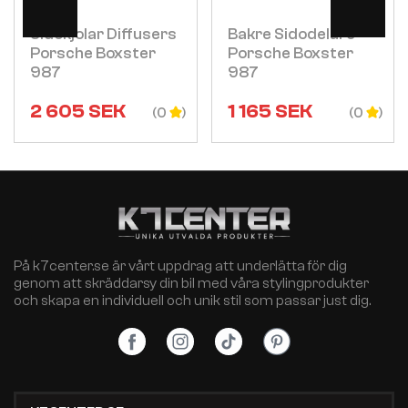
Sidokjolar Diffusers
Bakre Sidodelare
Porsche Boxster
Porsche Boxster
987
987
2 605
SEK
1 165
SEK
(0
(0
På k7center.se är vårt uppdrag att underlätta för dig
genom att skräddarsy din bil med våra stylingprodukter
och skapa en individuell och unik stil som passar just dig.