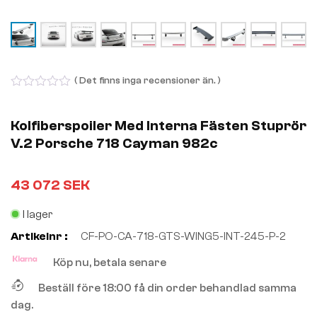
( Det finns inga recensioner än. )
0
out
of
Kolfiberspoiler Med Interna Fästen Stuprör
5
V.2 Porsche 718 Cayman 982c
43 072
SEK
I lager
Artikelnr :
CF-PO-CA-718-GTS-WING5-INT-245-P-2
Köp nu, betala senare
Beställ före 18:00 få din order behandlad samma
dag.