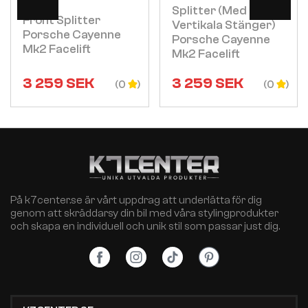
Splitter (med
Front Splitter
Vertikala Stänger)
Porsche Cayenne
Porsche Cayenne
Mk2 Facelift
Mk2 Facelift
3 259
SEK
3 259
SEK
(0
(0
På k7center.se är vårt uppdrag att underlätta för dig
genom att skräddarsy din bil med våra stylingprodukter
och skapa en individuell och unik stil som passar just dig.