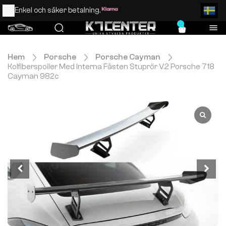
Enkel och säker betalning.
0
Hem
Porsche
Porsche Cayman
Kolfiberspoiler Med Interna Fästen Stuprör V.2 Porsche 718
Cayman 982c