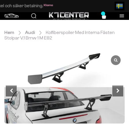
Enkel och säker betalning.
0
Hem
Audi
Kolfiberspoiler Med Interna Fästen
Stolpar V.1 Bmw 1 M E82