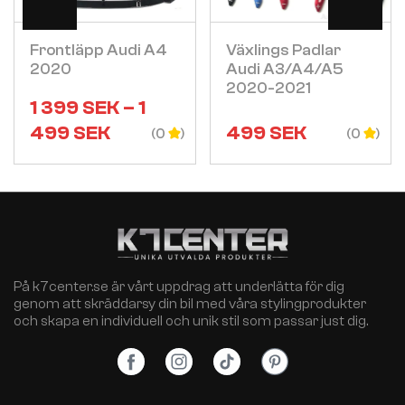
Frontläpp Audi A4
Växlings Padlar
2020
Audi A3/a4/a5
2020-2021
1 399
SEK
–
1
499
SEK
499
SEK
(0
(0
På k7center.se är vårt uppdrag att underlätta för dig
genom att skräddarsy din bil med våra stylingprodukter
och skapa en individuell och unik stil som passar just dig.