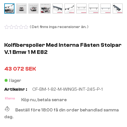
( Det finns inga recensioner än. )
0
out
of
Kolfiberspoiler Med Interna Fästen Stolpar
5
V.1 Bmw 1 M E82
43 072
SEK
I lager
Artikelnr :
CF-BM-1-82-M-WING5-INT-245-P-1
Köp nu, betala senare
Beställ före 18:00 få din order behandlad samma
dag.