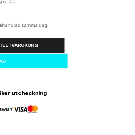
-P+LED
 behandlad samma dag.
ILL I VARUKORG
 NU
äker utcheckning