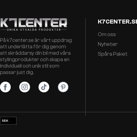
K7CENTER.S
Om oss
På k7center.se är vårt uppdrag
Nyheter
att underlätta för dig genom
att skräddarsy din bil med våra
Spåra Paket
stylingprodukter och skapa en
individuell och unik stil som
passar just dig.
SEK
EUR
NOK