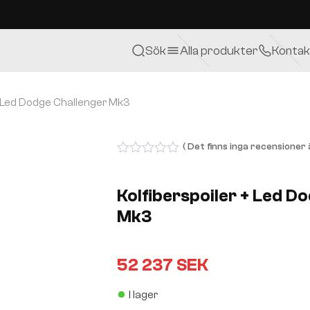
Sök
Alla produkter
Kontak
 + Led Dodge Challenger Mk3
( Det finns inga recensioner ä
0
out
of
Kolfiberspoiler + Led D
5
Mk3
52 237
SEK
I lager