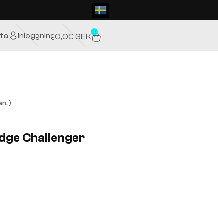
0
ta
Inloggning
0,00
SEK
n. )
odge Challenger