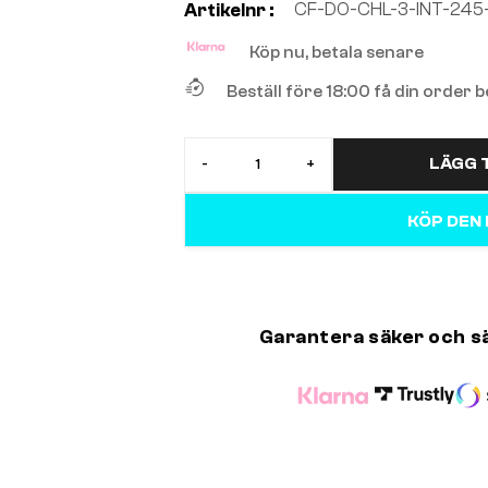
CF-DO-CHL-3-INT-245
Artikelnr :
Köp nu, betala senare
Beställ före 18:00 få din order
LÄGG T
-
+
KÖP DEN
Garantera säker och s