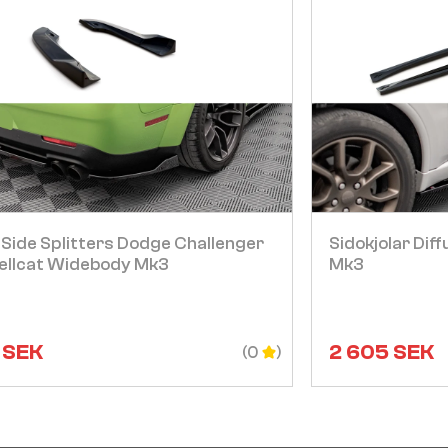
Visa
 Side Splitters Dodge Challenger
Sidokjolar Di
ellcat Widebody Mk3
Mk3
SEK
2 605
SEK
(0