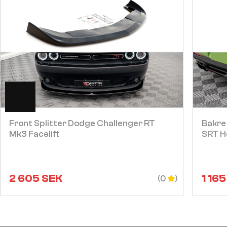
Visa
Front Splitter Dodge Challenger RT
Bakre
Mk3 Facelift
SRT H
2 605
SEK
1 165
(0