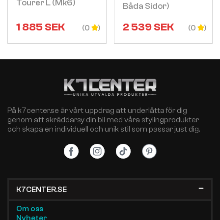
Tourer L (mk6)
Båda Sidor)
1 885
SEK
2 539
SEK
(0
(0
På k7center.se är vårt uppdrag att underlätta för dig
genom att skräddarsy din bil med våra stylingprodukter
och skapa en individuell och unik stil som passar just dig.
K7CENTER.SE
Om oss
Nyheter