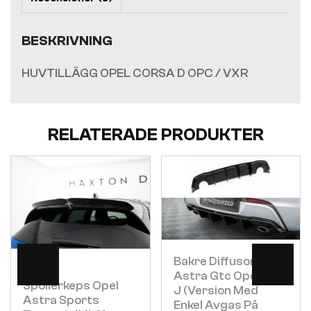
BESKRIVNING
HUVTILLÄGG OPEL CORSA D OPC / VXR
RELATERADE PRODUKTER
Visa
Visa
Bakre Diffusor Opel
Astra Gtc Opc-Line
Spoilerkeps Opel
J (version Med
Astra Sports
Enkel Avgas På