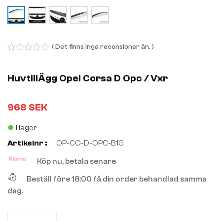
( Det finns inga recensioner än. )
0
out
of
HuvtillÄgg Opel Corsa D Opc / Vxr
5
968
SEK
I lager
Artikelnr :
OP-CO-D-OPC-B1G
Köp nu, betala senare
Beställ före 18:00 få din order behandlad samma
dag.